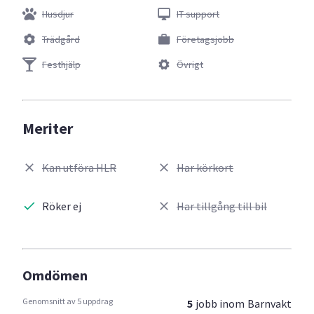
Husdjur
IT support
Trädgård
Företagsjobb
Festhjälp
Övrigt
Meriter
Kan utföra HLR
Har körkort
Röker ej
Har tillgång till bil
Omdömen
Genomsnitt av 5 uppdrag
5
jobb inom
Barnvakt