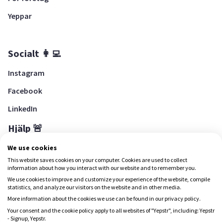
Yeppar
Socialt 👩‍💻
Instagram
Facebook
LinkedIn
Hjälp 🚨
Hjälpcenter
We use cookies
This website saves cookies on your computer. Cookies are used to collect
information about how you interact with our website and to remember you.
We use cookies to improve and customize your experience of the website, compile
Ladda ned Yepstr
statistics, and analyze our visitors on the website and in other media.
More information about the cookies we use can be found in our privacy policy.
Ladda ned Yepstr
Your consent and the cookie policy apply to all websites of "Yepstr", including: Yepstr
- Signup, Yepstr.