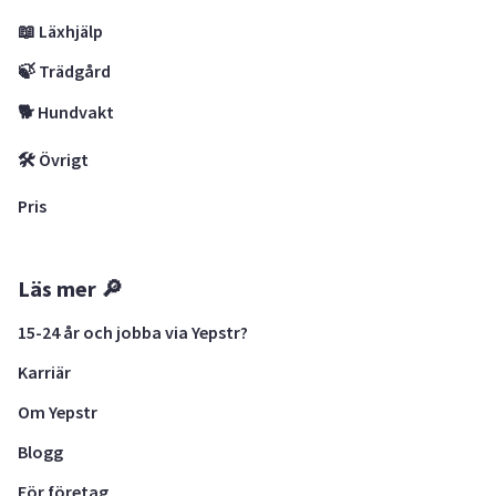
📖 Läxhjälp
🍃 Trädgård
🐕 Hundvakt
🛠 Övrigt
Pris
Läs mer 🔎
15-24 år och jobba via Yepstr?
Karriär
Om Yepstr
Blogg
För företag