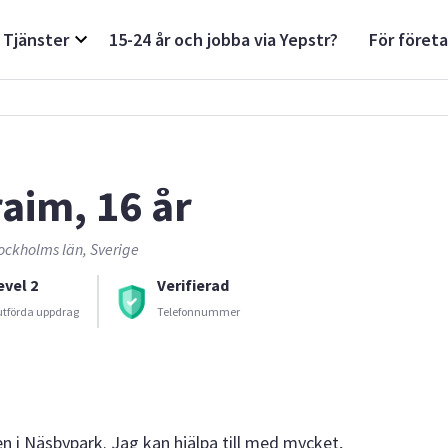
Tjänster
15-24 år och jobba via Yepstr?
För föret
raim, 16 år
ockholms län, Sverige
evel 2
Verifierad
utförda uppdrag
Telefonnummer
n i Näsbypark. Jag kan hjälpa till med mycket,