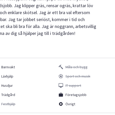
jobb. Jag klipper gräs, rensar ogräs, krattar löv
 och enklare skötsel. Jag är ett bra val eftersom
bar. Jag tar jobbet seriöst, kommer i tid och
et ska bli bra för alla. Jag är noggrann, arbetsvillig
 av dig så hjälper jag till i trädgården!
Barnvakt
Måla och bygg
Läxhjälp
Sport och musik
Husdjur
IT support
Trädgård
Företagsjobb
Festhjälp
Övrigt