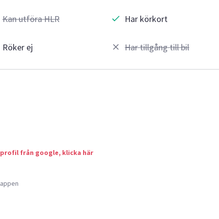
Kan utföra HLR
Har körkort
Röker ej
Har tillgång till bil
 profil från google, klicka här
a appen