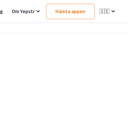
ag
Om Yepstr
Hämta appen
🇸🇪