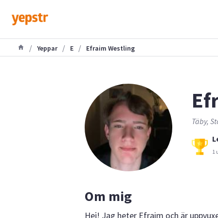
/
/
/
Yeppar
E
Efraim Westling
Ef
Täby, St
L
1 
Om mig
Hej! Jag heter Efraim och är uppvuxe