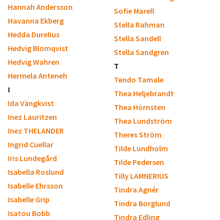
Hannah Andersson
Sofie Marell
Havanna Ekberg
Stella Rahman
Hedda Durelius
Stella Sandell
Hedvig Blomqvist
Stella Sandgren
Hedvig Wahren
T
Hermela Anteneh
Tendo Tamale
I
Thea Heljebrandt
Ida Vängkvist
Thea Hörnsten
Inez Lauritzen
Thea Lundström
Inez THELANDER
Theres Ström
Ingrid Cuellar
Tilde Lundholm
Iris Lundegård
Tilde Pedersen
Isabella Roslund
Tilly LAMNERIUS
Isabelle Ehrsson
Tindra Agnér
Isabelle Grip
Tindra Borglund
Isatou Bobb
Tindra Edling