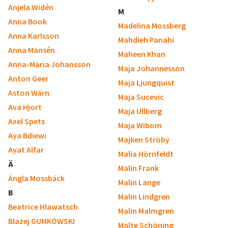
Anjela Widén
M
Anna Book
Madelina Mossberg
Anna Karlsson
Mahdieh Panahi
Anna Mansén
Maheen Khan
Anna-Maria Johansson
Maja Johannesson
Anton Geer
Maja Ljungquist
Aston Wärn
Maja Sucevic
Ava Hjort
Maja Ullberg
Axel Spets
Maja Wibom
Aya Bdiewi
Majken Ströby
Ayat Alfar
Malia Hörnfeldt
Ä
Malin Frank
Ängla Mossbäck
Malin Lange
B
Malin Lindgren
Beatrice Hlawatsch
Malin Malmgren
Blazej GUMKOWSKI
Malte Schöning