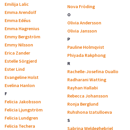
Emilija Lalic
Nova Fröding
Emma Arendolf
O
Emma Edéus
Olivia Andersson
Emma Hagrenius
Olivia Jansson
Emmy Bergström
P
Emmy Nilsson
Pauline Holmqvist
Erica Zander
Phiyada Rakphong
Estelle Sörgjerd
R
Ester Lind
Rachelle-Josefina Ouallo
Evangeline Holst
Radharani Watting
Evelina Hanlon
Rayhan Hallabi
F
Rebecca Johansson
Felicia Jakobsson
Ronja Berglund
Felicia Ljungström
Ruhshona Izatulloeva
Felicia Lundgren
S
Felicia Techera
Sabrina Weldeghebriel