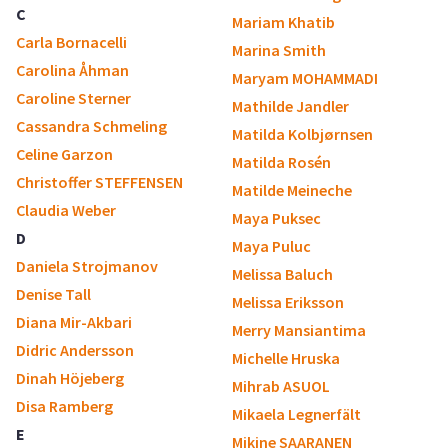
C
Mariam Khatib
Carla Bornacelli
Marina Smith
Carolina Åhman
Maryam MOHAMMADI
Caroline Sterner
Mathilde Jandler
Cassandra Schmeling
Matilda Kolbjørnsen
Celine Garzon
Matilda Rosén
Christoffer STEFFENSEN
Matilde Meineche
Claudia Weber
Maya Puksec
D
Maya Puluc
Daniela Strojmanov
Melissa Baluch
Denise Tall
Melissa Eriksson
Diana Mir-Akbari
Merry Mansiantima
Didric Andersson
Michelle Hruska
Dinah Höjeberg
Mihrab ASUOL
Disa Ramberg
Mikaela Legnerfält
E
Mikine SAARANEN