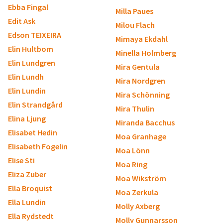
Ebba Fingal
Milla Paues
Edit Ask
Milou Flach
Edson TEIXEIRA
Mimaya Ekdahl
Elin Hultbom
Minella Holmberg
Elin Lundgren
Mira Gentula
Elin Lundh
Mira Nordgren
Elin Lundin
Mira Schönning
Elin Strandgård
Mira Thulin
Elina Ljung
Miranda Bacchus
Elisabet Hedin
Moa Granhage
Elisabeth Fogelin
Moa Lönn
Elise Sti
Moa Ring
Eliza Zuber
Moa Wikström
Ella Broquist
Moa Zerkula
Ella Lundin
Molly Axberg
Ella Rydstedt
Molly Gunnarsson