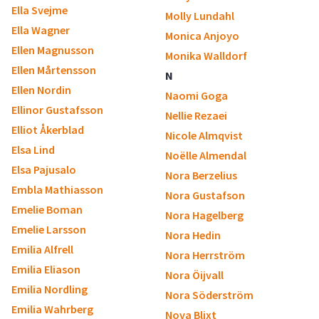
Ella Svejme
Molly Lundahl
Ella Wagner
Monica Anjoyo
Ellen Magnusson
Monika Walldorf
Ellen Mårtensson
N
Ellen Nordin
Naomi Goga
Ellinor Gustafsson
Nellie Rezaei
Elliot Åkerblad
Nicole Almqvist
Elsa Lind
Noëlle Almendal
Elsa Pajusalo
Nora Berzelius
Embla Mathiasson
Nora Gustafson
Emelie Boman
Nora Hagelberg
Emelie Larsson
Nora Hedin
Emilia Alfrell
Nora Herrström
Emilia Eliason
Nora Öijvall
Emilia Nordling
Nora Söderström
Emilia Wahrberg
Nova Blixt