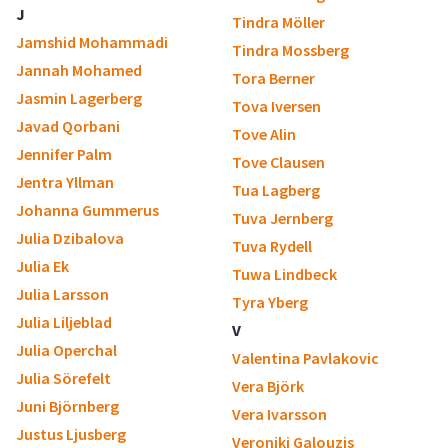
J
Tindra Möller
Jamshid Mohammadi
Tindra Mossberg
Jannah Mohamed
Tora Berner
Jasmin Lagerberg
Tova Iversen
Javad Qorbani
Tove Alin
Jennifer Palm
Tove Clausen
Jentra Yllman
Tua Lagberg
Johanna Gummerus
Tuva Jernberg
Julia Dzibalova
Tuva Rydell
Julia Ek
Tuwa Lindbeck
Julia Larsson
Tyra Yberg
Julia Liljeblad
V
Julia Operchal
Valentina Pavlakovic
Julia Sörefelt
Vera Björk
Juni Björnberg
Vera Ivarsson
Justus Ljusberg
Veroniki Galouzis