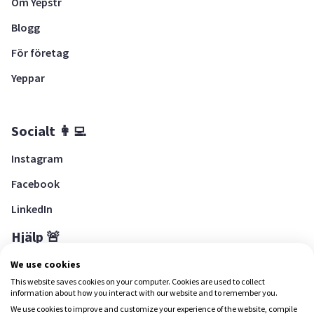
Om Yepstr
Blogg
För företag
Yeppar
Socialt 👩‍💻
Instagram
Facebook
LinkedIn
Hjälp 🚨
Hjälpcenter
We use cookies
This website saves cookies on your computer. Cookies are used to collect
information about how you interact with our website and to remember you.
We use cookies to improve and customize your experience of the website, compile