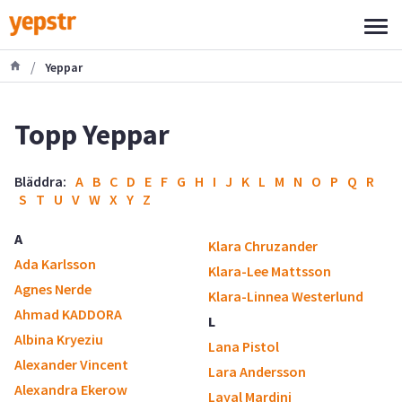
/
Yeppar
Topp Yeppar
Bläddra:
A
B
C
D
E
F
G
H
I
J
K
L
M
N
O
P
Q
R
S
T
U
V
W
X
Y
Z
A
Klara Chruzander
Ada Karlsson
Klara-Lee Mattsson
Agnes Nerde
Klara-Linnea Westerlund
Ahmad KADDORA
L
Albina Kryeziu
Lana Pistol
Alexander Vincent
Lara Andersson
Alexandra Ekerow
Layal Mardini