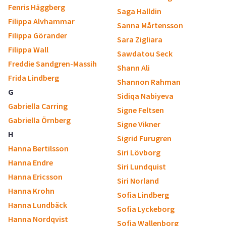
Fenris Häggberg
Saga Halldin
Filippa Alvhammar
Sanna Mårtensson
Filippa Görander
Sara Zigliara
Filippa Wall
Sawdatou Seck
Freddie Sandgren-Massih
Shann Ali
Frida Lindberg
Shannon Rahman
G
Sidiqa Nabiyeva
Gabriella Carring
Signe Feltsen
Gabriella Örnberg
Signe Vikner
H
Sigrid Furugren
Hanna Bertilsson
Siri Lövborg
Hanna Endre
Siri Lundquist
Hanna Ericsson
Siri Norland
Hanna Krohn
Sofia Lindberg
Hanna Lundbäck
Sofia Lyckeborg
Hanna Nordqvist
Sofia Wallenborg