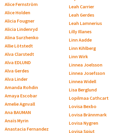
Alice Fernström
Leah Carrier
Alice Holden
Leah Gerdes
Alicia Fougner
Leah Lamnerius
Alicia Lindenryd
Lilly Illanes
Alina Surzhenko
Linn Aadde
Allie Lötstedt
Linn Kihlberg
Alva Clarstedt
Linn Wirk
Alva EDLUND
Linnea Joelsson
Alva Gerdes
Linnea Josefsson
Alva Linder
Linnea Widell
Amanda Rohdin
Lisa Berglund
Amaya Escobar
Lopilmaa Cathcart
Amelie Agnvall
Lovisa Bexbo
Ana BAUMAN
Lovisa Brännmark
Anaïs Myrin
Lovisa Nygren
Anastacia Fernandez
Lovisa Spjut