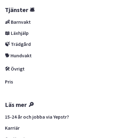
Tjänster 🛎
👶 Barnvakt
📖 Läxhjälp
🍃 Trädgård
🐕 Hundvakt
🛠 Övrigt
Pris
Läs mer 🔎
15-24 år och jobba via Yepstr?
Karriär