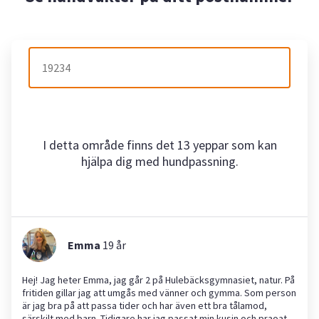
I detta område finns det 13 yeppar som kan
hjälpa dig med hundpassning.
Emma
19
år
Hej! Jag heter Emma, jag går 2 på Hulebäcksgymnasiet, natur. På
fritiden gillar jag att umgås med vänner och gymma. Som person
är jag bra på att passa tider och har även ett bra tålamod,
särskilt med barn. Tidigare har jag passat min kusin och praoat