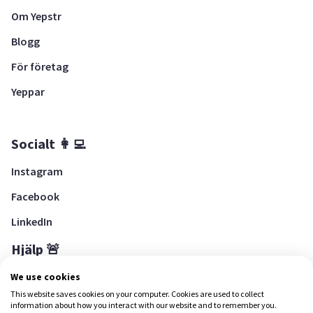
Om Yepstr
Blogg
För företag
Yeppar
Socialt 👩‍💻
Instagram
Facebook
LinkedIn
Hjälp 🚨
Hjälpcenter
We use cookies
This website saves cookies on your computer. Cookies are used to collect
information about how you interact with our website and to remember you.