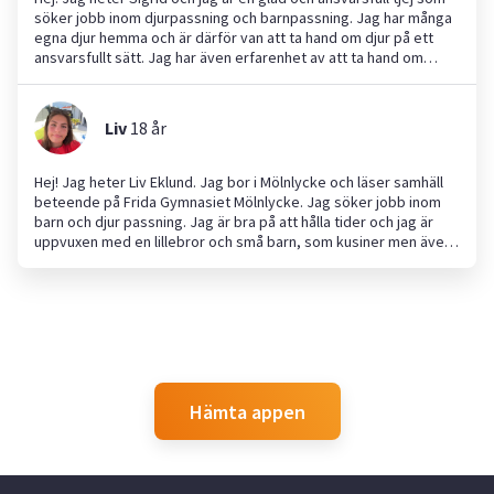
söker jobb inom djurpassning och barnpassning. Jag har många
egna djur hemma och är därför van att ta hand om djur på ett
ansvarsfullt sätt. Jag har även erfarenhet av att ta hand om
barn, både genom familjevänner och från att ha praoat på
förskola. Som person är jag lugn, pålitlig och kreativ. Jag ser
fram emot att hjälpa dig eller din familj!
Liv
18
år
Hej! Jag heter Liv Eklund. Jag bor i Mölnlycke och läser samhäll
beteende på Frida Gymnasiet Mölnlycke. Jag söker jobb inom
barn och djur passning. Jag är bra på att hålla tider och jag är
uppvuxen med en lillebror och små barn, som kusiner men även
också hundar och katter.
Hämta appen