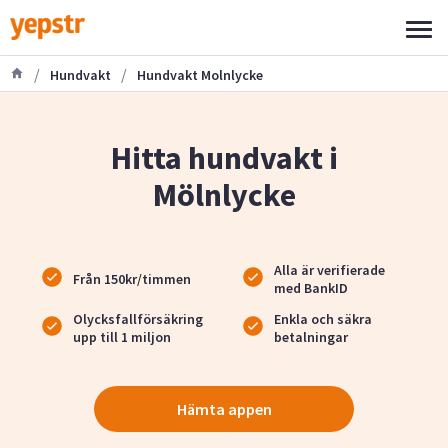
/
/
Hundvakt
Hundvakt Molnlycke
Hitta hundvakt i
Mölnlycke
Alla är verifierade
Från 150kr/timmen
med BankID
Olycksfallförsäkring
Enkla och säkra
upp till 1 miljon
betalningar
Hämta appen