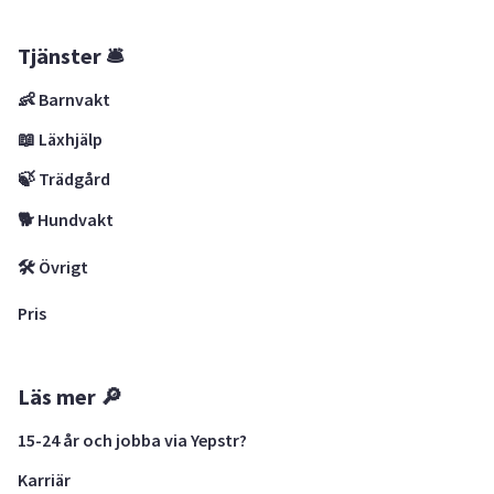
Tjänster 🛎
👶 Barnvakt
📖 Läxhjälp
🍃 Trädgård
🐕 Hundvakt
🛠 Övrigt
Pris
Läs mer 🔎
15-24 år och jobba via Yepstr?
Karriär