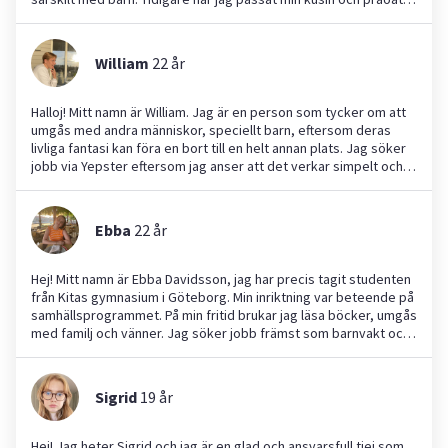
på butik och bygge. Sommaren 2023 och 2024 arbetade jag som
fastighetsskötare på stena fastigheter i 3 veckor. Det innebar
bland annat målning och ogräsrensning.
William
22
år
Halloj! Mitt namn är William. Jag är en person som tycker om att
umgås med andra människor, speciellt barn, eftersom deras
livliga fantasi kan föra en bort till en helt annan plats. Jag söker
jobb via Yepster eftersom jag anser att det verkar simpelt och
smidigt. Jag kan hjälpa till med det mesta och är inte krånglig av
mig. Jag läser ekonomi programmet på Hulebäcksgymnasiet där
jag har stora ambitioner för att nå långt i livet. Jag tror nyckeln
Ebba
22
år
till framgång ligger i mitt stora intresse för gym och träning. Det
är något som prioriteras i mitt liv. Hoppas vi ses snart! Tack på
för hand, William :)
Hej! Mitt namn är Ebba Davidsson, jag har precis tagit studenten
från Kitas gymnasium i Göteborg. Min inriktning var beteende på
samhällsprogrammet. På min fritid brukar jag läsa böcker, umgås
med familj och vänner. Jag söker jobb främst som barnvakt och
hundvakt här på Yepstr men är öppen för andra möjligheter
också. Jag är en positiv person som är bra på att hålla tider och
bidra med ett gott humör.
Sigrid
19
år
Hej! Jag heter Sigrid och jag är en glad och ansvarsfull tjej som