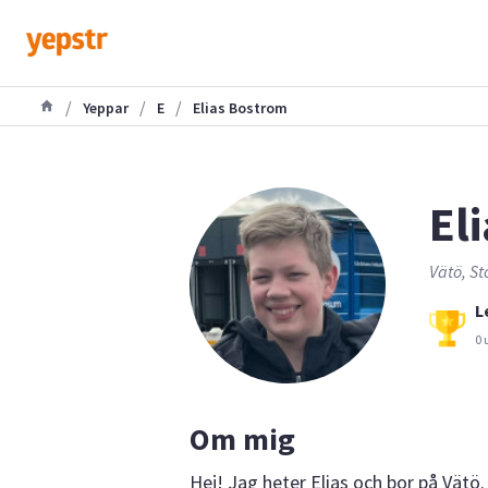
/
/
/
Yeppar
E
Elias Bostrom
Eli
Vätö, St
L
0 
Om mig
Hej! Jag heter Elias och bor på Vät