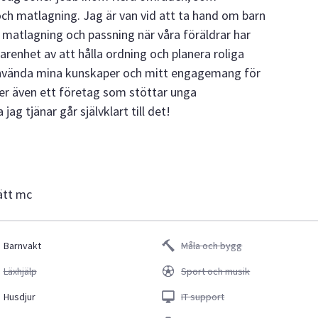
och matlagning. Jag är van vid att ta hand om barn
 matlagning och passning när våra föräldrar har
arenhet av att hålla ordning och planera roliga
 använda mina kunskaper och mitt engagemang för
iver även ett företag som stöttar unga
ag tjänar går självklart till det!
lätt mc
Barnvakt
Måla och bygg
Läxhjälp
Sport och musik
Husdjur
IT support