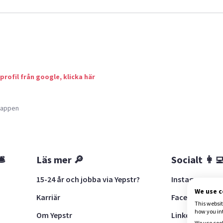
 profil från google, klicka här
a appen
🛎
Läs mer 🔎
Socialt 👩‍
15-24 år och jobba via Yepstr?
Instagram
We use 
Karriär
Facebook
This websit
how you in
Om Yepstr
LinkedIn
We use cook