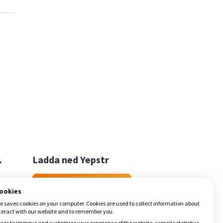

Ladda ned Yepstr
Ladda ned Yepstr
cookies
e saves cookies on your computer. Cookies are used to collect information about
teract with our website and to remember you.
ies to improve and customize your experience of the website, compile statistics,