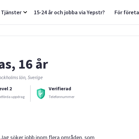
Tjänster
15-24 år och jobba via Yepstr?
För föret
as, 16 år
ockholms län, Sverige
evel 2
Verifierad
utförda uppdrag
Telefonnummer
ö. Jag söker jobb inom flera områden, som