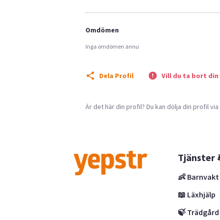
Omdömen
Inga omdömen ännu
Dela Profil
Vill du ta bort din
Är det här din profil? Du kan dölja din profil vi
Tjänster 
👶 Barnvakt
📖 Läxhjälp
🍃 Trädgård