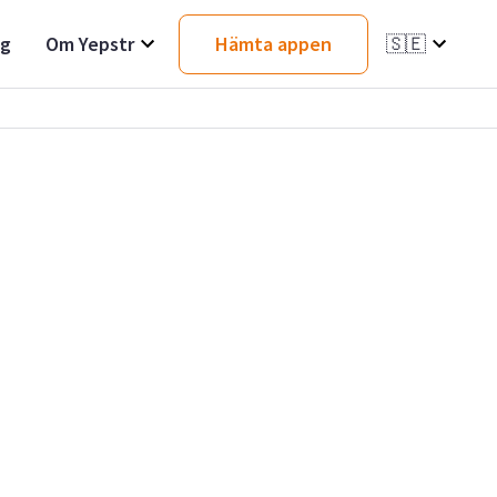
ag
Om Yepstr
Hämta appen
🇸🇪