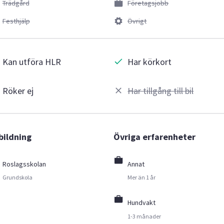
Trädgård
Företagsjobb
Festhjälp
Övrigt
Kan utföra HLR
Har körkort
Röker ej
Har tillgång till bil
bildning
Övriga erfarenheter
Roslagsskolan
Annat
Grundskola
Mer än 1 år
Hundvakt
1-3 månader