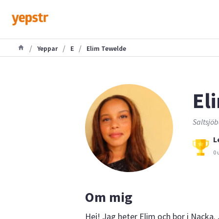
/
/
/
Yeppar
E
Elim Tewelde
El
Saltsjöb
L
0 
Om mig
Hej! Jag heter Elim och bor i Nacka.