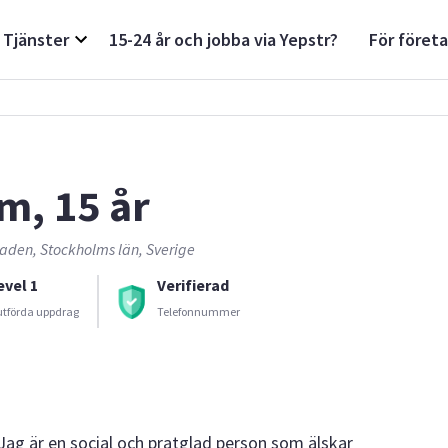
Tjänster
15-24 år och jobba via Yepstr?
För föret
im, 15 år
aden, Stockholms län, Sverige
evel 1
Verifierad
utförda uppdrag
Telefonnummer
 Jag är en social och pratglad person som älskar