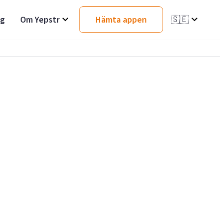
ag
Om Yepstr
Hämta appen
🇸🇪