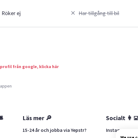
Röker ej
Har tillgång till bil
 profil från google, klicka här
a appen
🛎
Läs mer 🔎
Socialt 👩‍
15-24 år och jobba via Yepstr?
Instagram
We use 