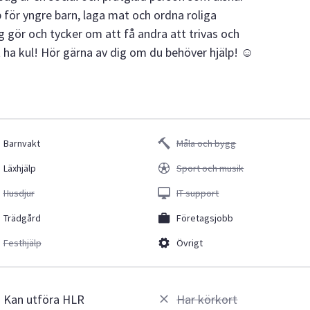
lp för yngre barn, laga mat och ordna roliga
ag gör och tycker om att få andra att trivas och
t ha kul! Hör gärna av dig om du behöver hjälp! ☺️
Barnvakt
Måla och bygg
Läxhjälp
Sport och musik
Husdjur
IT support
Trädgård
Företagsjobb
Festhjälp
Övrigt
Kan utföra HLR
Har körkort