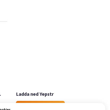

Ladda ned Yepstr
Ladda ned Yepstr
cookies