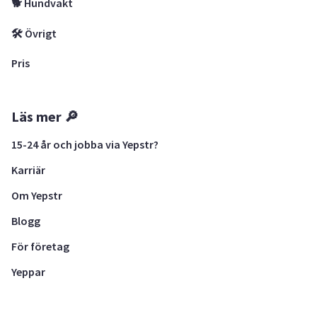
🐕 Hundvakt
🛠 Övrigt
Pris
Läs mer 🔎
15-24 år och jobba via Yepstr?
Karriär
Om Yepstr
Blogg
För företag
Yeppar