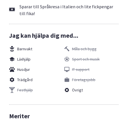
Sparar till Språkresa i Italien och lite fickpengar
till fika!
Jag kan hjälpa dig med...
Barnvakt
Måla och bygg
Läxhjälp
Sport och musik
Husdjur
IT support
Trädgård
Företagsjobb
Festhjälp
Övrigt
Meriter