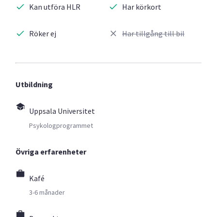
Kan utföra HLR
Har körkort
Röker ej
Har tillgång till bil
Utbildning
Uppsala Universitet
Psykologprogrammet
Övriga erfarenheter
Kafé
3-6 månader