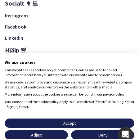
Socialt 👩‍💻
Instagram
Facebook
LinkedIn
Hjälp 🚨
Hjälpcenter
We use cookies
This website saves cookies on your computer. Cookies are used to collect
information about how you interact with our website and to remember you.
We use cookies to improve and customize your experience of the website, compile
Ladda ned Yepstr
statistics, and analyze our visitors on the website and in other media.
More information about the cookies we use can be found in our privacy policy.
Ladda ned Yepstr
Your consent and the cookie policy apply to all websites of "Yepstr", including: Yepstr
- Signup, Yepstr.
Yepstr använder cookies (kakor) för att ge dig en bättre
upplevelse.
Accept
Yepstr AB • Org. 556997-9817 • Skeppsbron 28, 111 30
Adjust
Deny
Stockholm
Godkänn