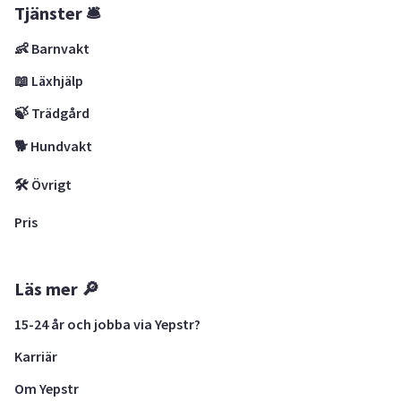
Tjänster 🛎
👶 Barnvakt
📖 Läxhjälp
🍃 Trädgård
🐕 Hundvakt
🛠 Övrigt
Pris
Läs mer 🔎
15-24 år och jobba via Yepstr?
Karriär
Om Yepstr