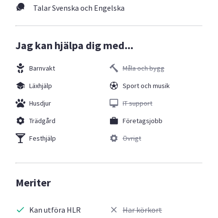
Talar Svenska och Engelska
Jag kan hjälpa dig med...
Barnvakt
Måla och bygg
Läxhjälp
Sport och musik
Husdjur
IT support
Trädgård
Företagsjobb
Festhjälp
Övrigt
Meriter
Kan utföra HLR
Har körkort