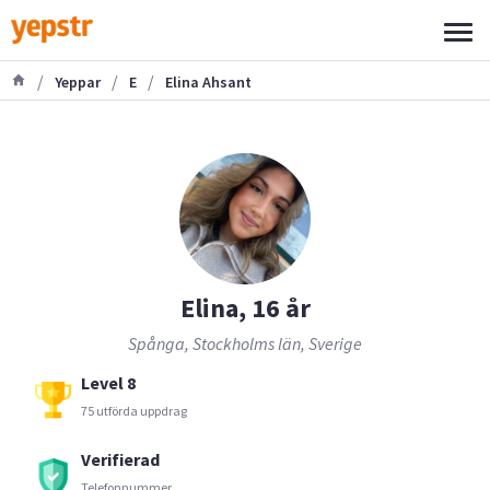
/
/
/
Yeppar
E
Elina Ahsant
Elina, 16 år
Spånga, Stockholms län, Sverige
Level 8
75 utförda uppdrag
Verifierad
Telefonnummer