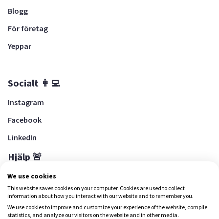
Blogg
För företag
Yeppar
Socialt 👩‍💻
Instagram
Facebook
LinkedIn
Hjälp 🚨
Hjälpcenter
We use cookies
This website saves cookies on your computer. Cookies are used to collect
information about how you interact with our website and to remember you.
We use cookies to improve and customize your experience of the website, compile
Ladda ned Yepstr
statistics, and analyze our visitors on the website and in other media.