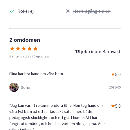
Röker ej
Har tillgång till bil
2 omdömen
75
jobb inom
Barnvakt
Genomsnitt av 75 uppdrag
Elina har bra hand om våra barn
5.0
Sofie
2025-05
“Jag kan varmt rekommendera Elina. Hon tog hand om
5.0
våra två barn på ett fantastiskt sätt – med både
pedagogisk skicklighet och ett glatt humör. Allt har
fungerat utmärkt, och hon har varit en riktig klippa. Vi är
väldigt nöjda!”