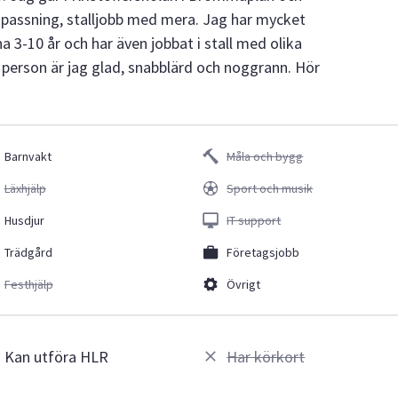
npassning, stalljobb med mera. Jag har mycket
na 3-10 år och har även jobbat i stall med olika
m person är jag glad, snabblärd och noggrann. Hör
Barnvakt
Måla och bygg
Läxhjälp
Sport och musik
Husdjur
IT support
Trädgård
Företagsjobb
Festhjälp
Övrigt
Kan utföra HLR
Har körkort