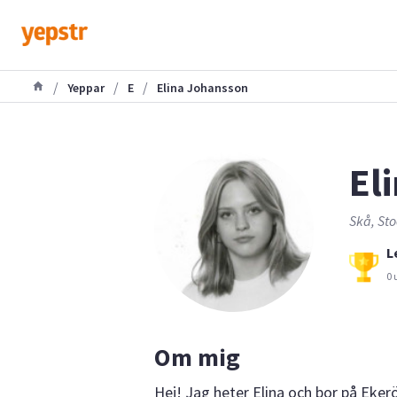
/
/
/
Yeppar
E
Elina Johansson
Eli
Skå, Sto
L
0 
Om mig
Hej! Jag heter Elina och bor på Eker