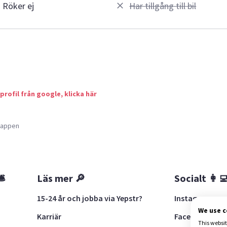
Röker ej
Har tillgång till bil
 profil från google, klicka här
a appen
🛎
Läs mer 🔎
Socialt 👩‍
15-24 år och jobba via Yepstr?
Instagram
We use 
Karriär
Facebook
This websit