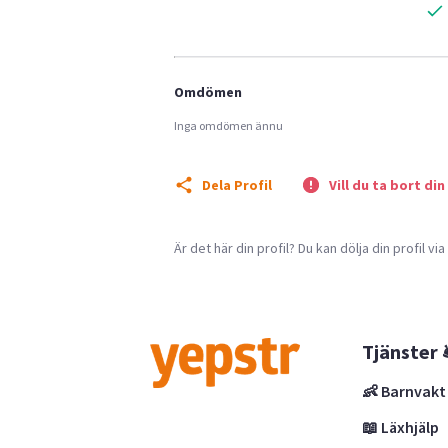
Omdömen
Inga omdömen ännu
Dela Profil
Vill du ta bort din
Är det här din profil? Du kan dölja din profil vi
Tjänster 
👶 Barnvakt
📖 Läxhjälp