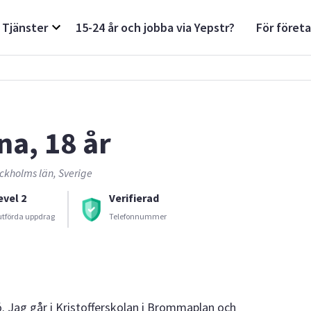
Tjänster
15-24 år och jobba via Yepstr?
För föret
na, 18 år
ckholms län, Sverige
evel 2
Verifierad
utförda uppdrag
Telefonnummer
ö. Jag går i Kristofferskolan i Brommaplan och