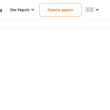
ag
Om Yepstr
Hämta appen
🇸🇪