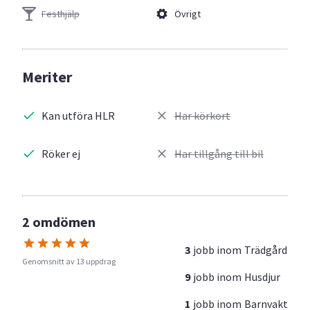
Festhjälp
Övrigt
Meriter
Kan utföra HLR
Har körkort
Röker ej
Har tillgång till bil
2 omdömen
3
jobb inom
Trädgård
Genomsnitt av 13 uppdrag
9
jobb inom
Husdjur
1
jobb inom
Barnvakt