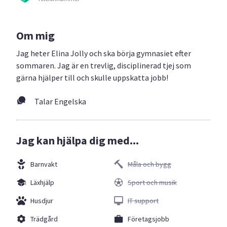
Om mig
Jag heter Elina Jolly och ska börja gymnasiet efter
sommaren. Jag är en trevlig, disciplinerad tjej som
gärna hjälper till och skulle uppskatta jobb!
Talar Engelska
Jag kan hjälpa dig med...
Barnvakt
Måla och bygg
Läxhjälp
Sport och musik
Husdjur
IT support
Trädgård
Företagsjobb