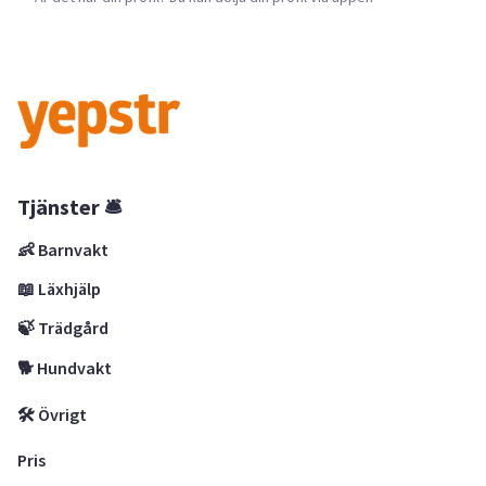
Tjänster 🛎
👶 Barnvakt
📖 Läxhjälp
🍃 Trädgård
🐕 Hundvakt
🛠 Övrigt
Pris