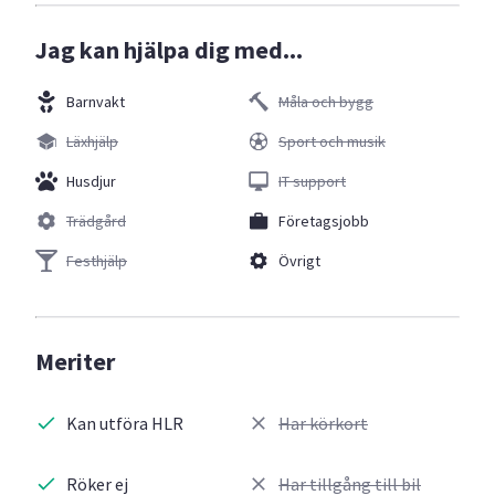
Jag kan hjälpa dig med...
Barnvakt
Måla och bygg
Läxhjälp
Sport och musik
Husdjur
IT support
Trädgård
Företagsjobb
Festhjälp
Övrigt
Meriter
Kan utföra HLR
Har körkort
Röker ej
Har tillgång till bil