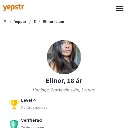
/
/
/
Yeppar
E
Elinor Islam
Elinor, 18 år
Haninge, Stockholms län, Sverige
Level 4
3 utförda uppdrag
Verifierad
Telefonnummer