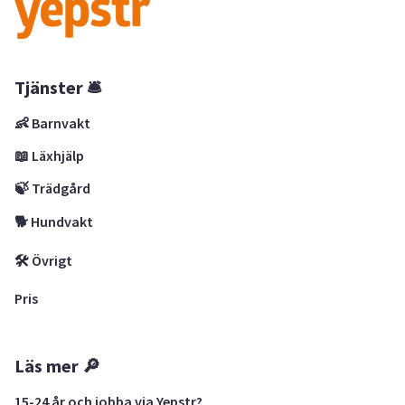
Tjänster 🛎
👶 Barnvakt
📖 Läxhjälp
🍃 Trädgård
🐕 Hundvakt
🛠 Övrigt
Pris
Läs mer 🔎
15-24 år och jobba via Yepstr?