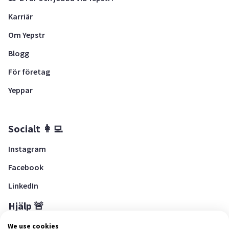
Karriär
Om Yepstr
Blogg
För företag
Yeppar
Socialt 👩‍💻
Instagram
Facebook
LinkedIn
Hjälp 🚨
Hjälpcenter
We use cookies