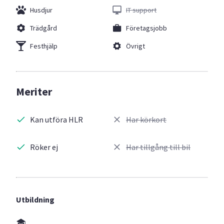
Husdjur
IT support
Trädgård
Företagsjobb
Festhjälp
Övrigt
Meriter
Kan utföra HLR
Har körkort
Röker ej
Har tillgång till bil
Utbildning