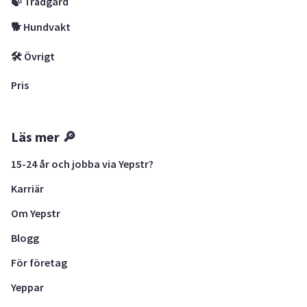
🍃 Trädgård
🐕 Hundvakt
🛠 Övrigt
Pris
Läs mer 🔎
15-24 år och jobba via Yepstr?
Karriär
Om Yepstr
Blogg
För företag
Yeppar