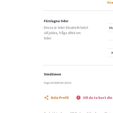
Visa
Förslagna tider
Dessa är tider
Elisabeth
helst
M
vill jobba, fråga alltid om
tider.
K
Omdömen
Inga omdömen ännu
Dela Profil
Vill du ta bort din