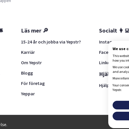
a appen
🛎
Läs mer 🔎
Socialt 👩‍
15-24 år och jobba via Yepstr?
Instagram
We use 
Karriär
Facebook
This websit
how you in
Om Yepstr
LinkedIn
We use cook
and analyze
Blogg
t
Hjälp 🚨
More inform
För företag
Hjälpcenter
Your consen
Yepstr.
Yeppar
28, 111 30 Stockholm
lse.