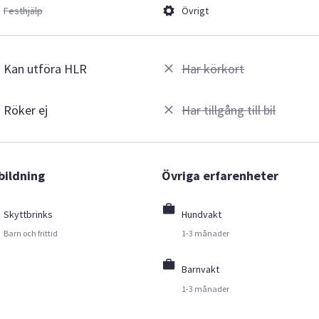
Festhjälp
Övrigt
Kan utföra HLR
Har körkort
Röker ej
Har tillgång till bil
bildning
Övriga erfarenheter
Skyttbrinks
Hundvakt
Barn och frittid
1-3 månader
Barnvakt
1-3 månader