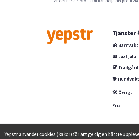
Är det här din profil? Du kan dölja din profil vi
Tjänster 
👶 Barnvakt
📖 Läxhjälp
🍃 Trädgård
🐕 Hundvak
🛠 Övrigt
Pris
Yepstr AB • Org. 556997-9817 • Skeppsbron 
Yepstr använder cookies (kakor) för att ge dig en bättre uppleve