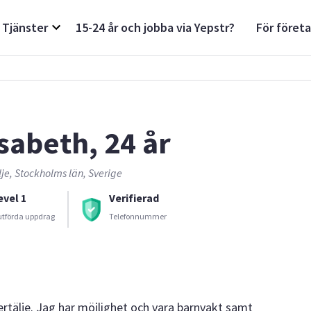
Tjänster
15-24 år och jobba via Yepstr?
För föret
isabeth, 24 år
je, Stockholms län, Sverige
evel 1
Verifierad
utförda uppdrag
Telefonnummer
dertälje. Jag har möjlighet och vara barnvakt samt