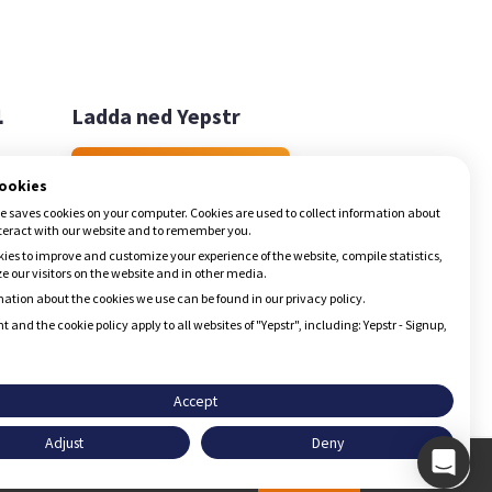

Ladda ned Yepstr
Ladda ned Yepstr
cookies
e saves cookies on your computer. Cookies are used to collect information about
teract with our website and to remember you.
ies to improve and customize your experience of the website, compile statistics,
 our visitors on the website and in other media.
ation about the cookies we use can be found in our privacy policy.
t and the cookie policy apply to all websites of "Yepstr", including: Yepstr - Signup,
Accept
Adjust
Deny
Godkänn