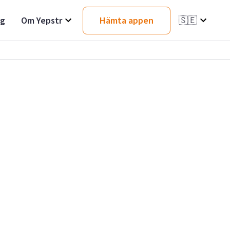
ag
Om Yepstr
Hämta appen
🇸🇪