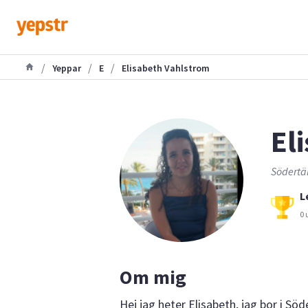
/
/
/
Yeppar
E
Elisabeth Vahlstrom
El
Södertäl
L
0 
Om mig
Hej jag heter Elisabeth, jag bor i Sö