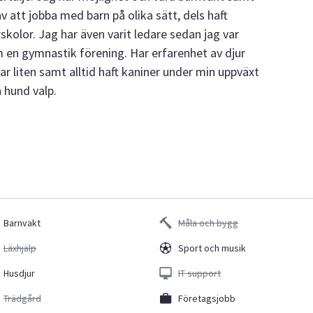
av att jobba med barn på olika sätt, dels haft
skolor. Jag har även varit ledare sedan jag var
nom en gymnastik förening. Har erfarenhet av djur
ar liten samt alltid haft kaniner under min uppväxt
n hund valp.
Barnvakt
Måla och bygg
Läxhjälp
Sport och musik
Husdjur
IT support
Trädgård
Företagsjobb