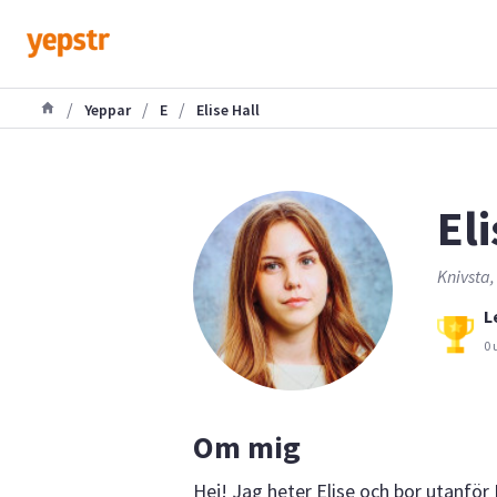
/
/
/
Yeppar
E
Elise Hall
Eli
Knivsta,
L
0 
Om mig
Hej! Jag heter Elise och bor utanf