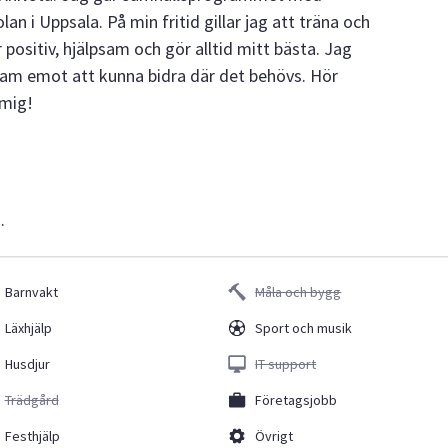
an i Uppsala. På min fritid gillar jag att träna och
positiv, hjälpsam och gör alltid mitt bästa. Jag
fram emot att kunna bidra där det behövs. Hör
 mig!
.
Barnvakt
Måla och bygg
Läxhjälp
Sport och musik
Husdjur
IT support
Trädgård
Företagsjobb
Festhjälp
Övrigt