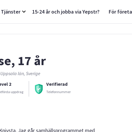
Tjänster
15-24 år och jobba via Yepstr?
För föret
se, 17 år
 Uppsala län, Sverige
evel 2
Verifierad
utförda uppdrag
Telefonnummer
ör Knivsta. Jag går samhällsprogrammet med