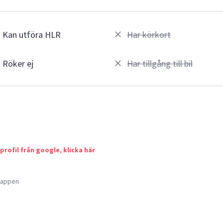
Kan utföra HLR
Har körkort
Röker ej
Har tillgång till bil
 profil från google, klicka här
a appen