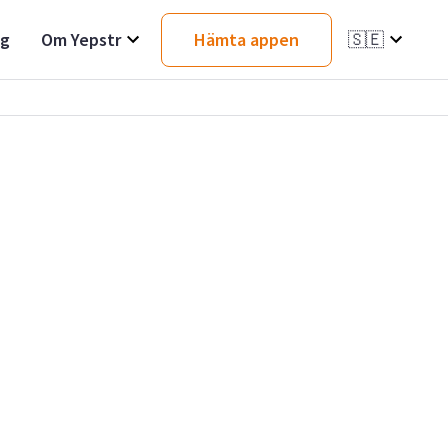
ag
Om Yepstr
Hämta appen
🇸🇪