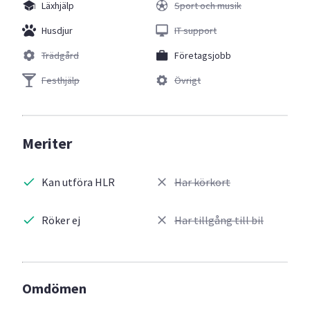
Läxhjälp
Sport och musik
Husdjur
IT support
Trädgård
Företagsjobb
Festhjälp
Övrigt
Meriter
Kan utföra HLR
Har körkort
Röker ej
Har tillgång till bil
Omdömen