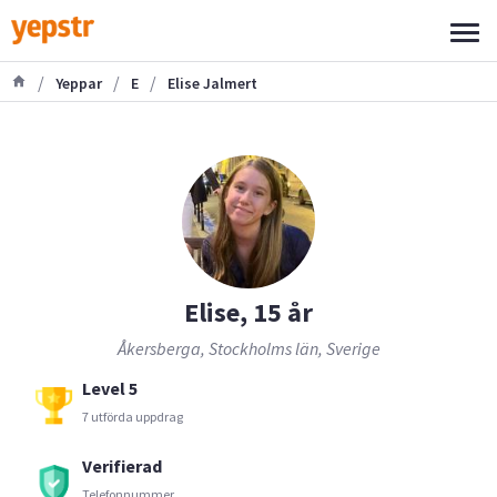
/
/
/
Yeppar
E
Elise Jalmert
Elise, 15 år
Åkersberga, Stockholms län, Sverige
Level 5
7 utförda uppdrag
Verifierad
Telefonnummer