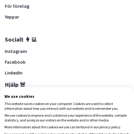
För företag
Yeppar
Socialt 👩‍💻
Instagram
Facebook
LinkedIn
Hjälp 🚨
Hjälpcenter
We use cookies
This website saves cookies on your computer. Cookies are used to collect
information about how you interact with our website and to remember you.
We use cookies to improve and customize your experience of the website, compile
Ladda ned Yepstr
statistics, and analyze our visitors on the website and in other media.
More information about the cookies we use can be found in our privacy policy.