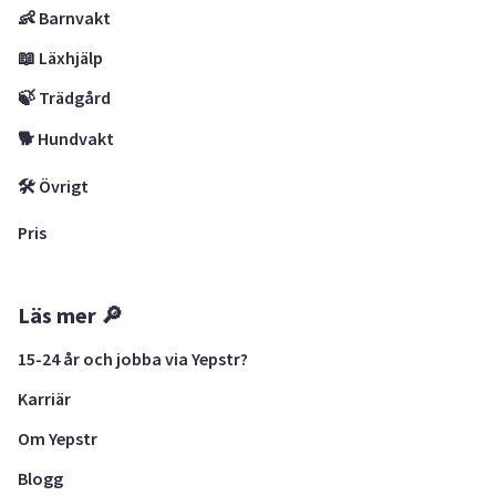
👶 Barnvakt
📖 Läxhjälp
🍃 Trädgård
🐕 Hundvakt
🛠 Övrigt
Pris
Läs mer 🔎
15-24 år och jobba via Yepstr?
Karriär
Om Yepstr
Blogg