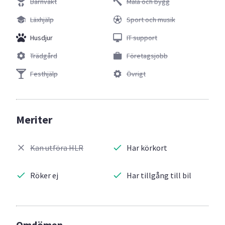
Barnvakt
Måla och bygg
Läxhjälp
Sport och musik
Husdjur
IT support
Trädgård
Företagsjobb
Festhjälp
Övrigt
Meriter
Kan utföra HLR
Har körkort
Röker ej
Har tillgång till bil
Omdömen