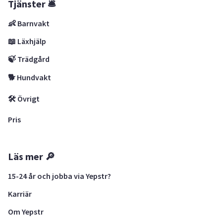
Tjänster 🛎
👶 Barnvakt
📖 Läxhjälp
🍃 Trädgård
🐕 Hundvakt
🛠 Övrigt
Pris
Läs mer 🔎
15-24 år och jobba via Yepstr?
Karriär
Om Yepstr