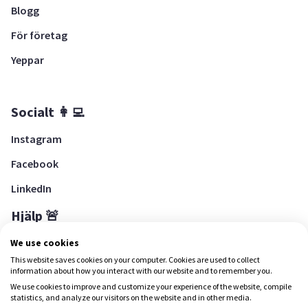
Blogg
För företag
Yeppar
Socialt 👩‍💻
Instagram
Facebook
LinkedIn
Hjälp 🚨
Hjälpcenter
We use cookies
This website saves cookies on your computer. Cookies are used to collect
information about how you interact with our website and to remember you.
We use cookies to improve and customize your experience of the website, compile
Ladda ned Yepstr
statistics, and analyze our visitors on the website and in other media.