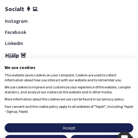
Socialt 👩‍💻
Instagram
Facebook
LinkedIn
Hjälp 🚨
Hjälpcenter
We use cookies
This website saves cookies on your computer. Cookies are used to collect
information about how you interact with our website and to remember you.
We use cookies to improve and customize your experience of the website, compile
Ladda ned Yepstr
statistics, and analyze our visitors on the website and in other media.
More information about the cookies we use can be found in our privacy policy.
Ladda ned Yepstr
Your consent and the cookie policy apply to all websites of "Yepstr", including: Yepstr
- Signup, Yepstr.
Yepstr använder cookies (kakor) för att ge dig en bättre
upplevelse.
Accept
Yepstr AB • Org. 556997-9817 • Skeppsbron 28, 111 30