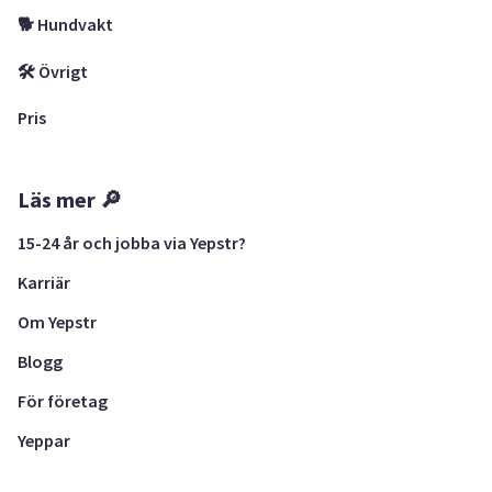
🐕 Hundvakt
🛠 Övrigt
Pris
Läs mer 🔎
15-24 år och jobba via Yepstr?
Karriär
Om Yepstr
Blogg
För företag
Yeppar