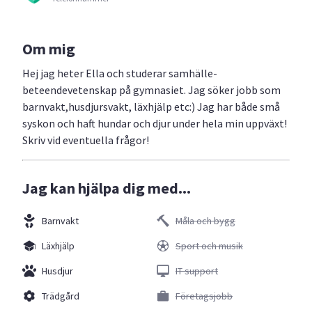
Om mig
Hej jag heter Ella och studerar samhälle-
beteendevetenskap på gymnasiet. Jag söker jobb som
barnvakt,husdjursvakt, läxhjälp etc:) Jag har både små
syskon och haft hundar och djur under hela min uppväxt!
Skriv vid eventuella frågor!
Jag kan hjälpa dig med...
Barnvakt
Måla och bygg
Läxhjälp
Sport och musik
Husdjur
IT support
Trädgård
Företagsjobb