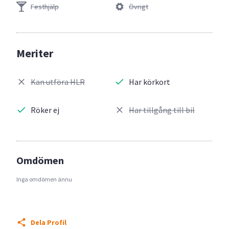
Festhjälp
Övrigt
Meriter
Kan utföra HLR
Har körkort
Röker ej
Har tillgång till bil
Omdömen
Inga omdömen ännu
Dela Profil