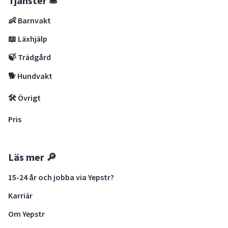
Tjänster 🛎
👶 Barnvakt
📖 Läxhjälp
🍃 Trädgård
🐕 Hundvakt
🛠 Övrigt
Pris
Läs mer 🔎
15-24 år och jobba via Yepstr?
Karriär
Om Yepstr