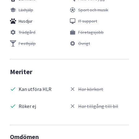
Läxhjälp
Sport och musik
Husdjur
IT support
Trädgård
Företagsjobb
Festhjälp
Övrigt
Meriter
Kan utföra HLR
Har körkort
Röker ej
Har tillgång till bil
Omdömen