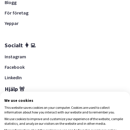
Blogg
För företag
Yeppar
Socialt 👩‍💻
Instagram
Facebook
LinkedIn
Hjälp 🚨
Hjälpcenter
We use cookies
This website saves cookies on your computer. Cookies are used to collect
information about how you interact with our website and to remember you.
We use cookies to improve and customize your experience of the website, compile
Ladda ned Yepstr
statistics, and analyze our visitors on the website and in other media.