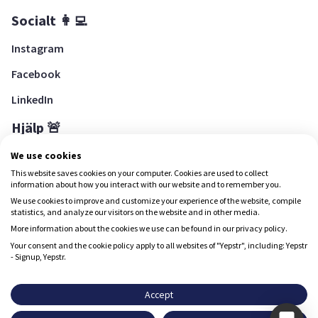
Socialt 👩‍💻
Instagram
Facebook
LinkedIn
Hjälp 🚨
Hjälpcenter
We use cookies
This website saves cookies on your computer. Cookies are used to collect
information about how you interact with our website and to remember you.
We use cookies to improve and customize your experience of the website, compile
Ladda ned Yepstr
statistics, and analyze our visitors on the website and in other media.
More information about the cookies we use can be found in our privacy policy.
Ladda ned Yepstr
Your consent and the cookie policy apply to all websites of "Yepstr", including: Yepstr
- Signup, Yepstr.
Yepstr använder cookies (kakor) för att ge dig en bättre
upplevelse.
Accept
Yepstr AB • Org. 556997-9817 • Skeppsbron 28, 111 30