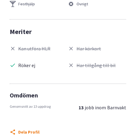
Festhjälp
Övrigt
Meriter
Kan utföra HLR
Har körkort
Röker ej
Har tillgång till bil
Omdömen
Genomsnitt av 13 uppdrag
13
jobb inom
Barnvakt
Dela Profil