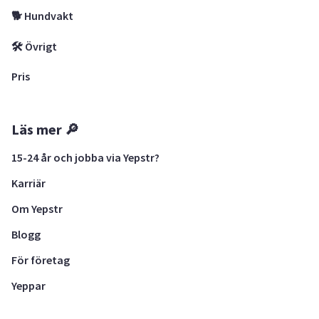
🐕 Hundvakt
🛠 Övrigt
Pris
Läs mer 🔎
15-24 år och jobba via Yepstr?
Karriär
Om Yepstr
Blogg
För företag
Yeppar