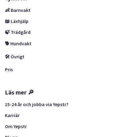
👶 Barnvakt
📖 Läxhjälp
🍃 Trädgård
🐕 Hundvakt
🛠 Övrigt
Pris
Läs mer 🔎
15-24 år och jobba via Yepstr?
Karriär
Om Yepstr