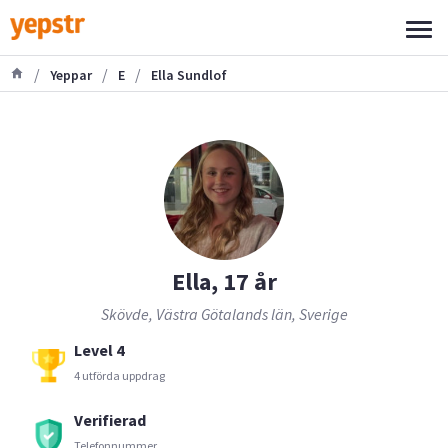
/
/
/
Yeppar
E
Ella Sundlof
Ella, 17 år
Skövde, Västra Götalands län, Sverige
Level 4
4 utförda uppdrag
Verifierad
Telefonnummer