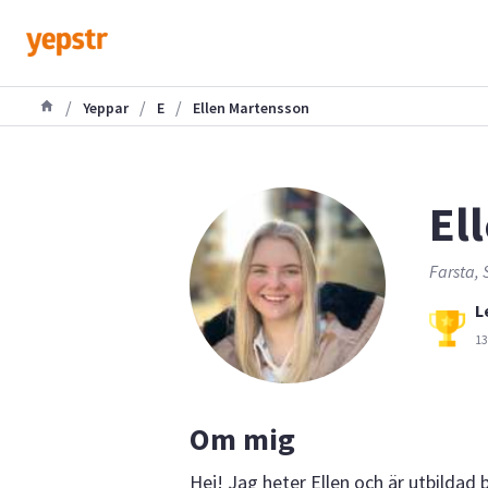
/
/
/
Yeppar
E
Ellen Martensson
El
Farsta, 
L
13
Om mig
Hej! Jag heter Ellen och är utbildad 