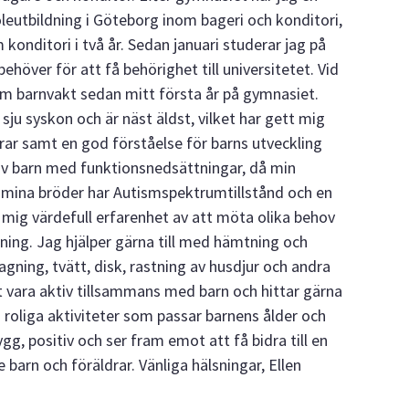
eutbildning i Göteborg inom bageri och konditori,
 konditori i två år. Sedan januari studerar jag på
ehöver för att få behörighet till universitetet. Vid
om barnvakt sedan mitt första år på gymnasiet.
ju syskon och är näst äldst, vilket har gett mig
drar samt en god förståelse för barns utveckling
av barn med funktionsnedsättningar, då min
v mina bröder har Autismspektrumtillstånd och en
 mig värdefull erfarenhet av att möta olika behov
ing. Jag hjälper gärna till med hämtning och
agning, tvätt, disk, rastning av husdjur och andra
t vara aktiv tillsammans med barn och hittar gärna
 roliga aktiviteter som passar barnens ålder och
gg, positiv och ser fram emot att få bidra till en
barn och föräldrar. Vänliga hälsningar, Ellen