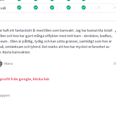
väll
ar haft ett fantastiskt år med Ellen som barnvakt. Jag har kunnat lita totalt
Ellen och hon har gjort många utflykter med mitt barn - skridskor, badhus,
um... Ellen är pålitlig, tydlig och kan sätta gränser, samtidigt som hon är
full, omtänksam och lyhörd. Det märks att hon har mycket erfarenhet av
n. Bästa barnvakten.
Maria
2
 profil från google, klicka här
a appen