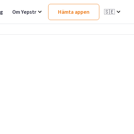
ag
Om Yepstr
Hämta appen
🇸🇪