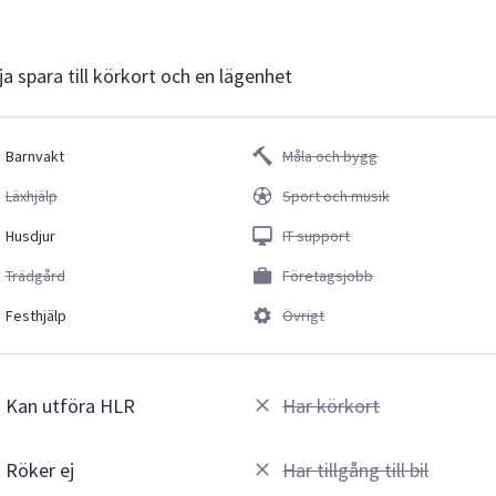
rja spara till körkort och en lägenhet
Barnvakt
Måla och bygg
Läxhjälp
Sport och musik
Husdjur
IT support
Trädgård
Företagsjobb
Festhjälp
Övrigt
Kan utföra HLR
Har körkort
Röker ej
Har tillgång till bil