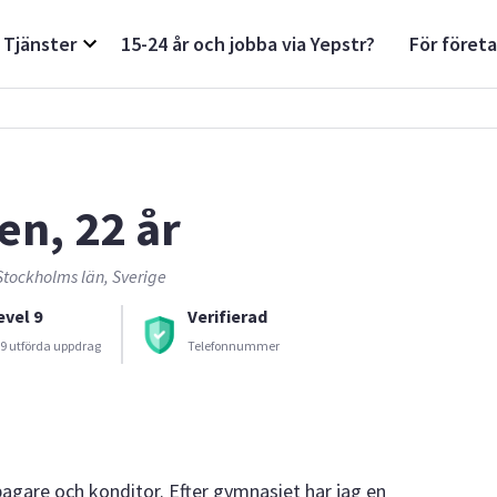
Tjänster
15-24 år och jobba via Yepstr?
För föret
len, 22 år
Stockholms län, Sverige
evel 9
Verifierad
9 utförda uppdrag
Telefonnummer
bagare och konditor. Efter gymnasiet har jag en