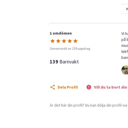
K
1 omdömen
Vi h
på 
muse
Genomsnitt av 139 uppdrag
lek
bar
139
Barnvakt
Dela Profil
Vill du ta bort din
Är det här din profil? Du kan dölja din profil vi