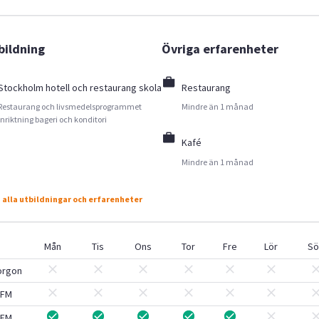
bildning
Övriga erfarenheter
Stockholm hotell och restaurang skola
Restaurang
Restaurang och livsmedelsprogrammet
Mindre än 1 månad
inriktning bageri och konditori
Kafé
Mindre än 1 månad
 alla utbildningar och erfarenheter
Mån
Tis
Ons
Tor
Fre
Lör
Sö
orgon
FM
EM