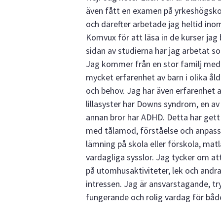
även fått en examen på yrkeshögskol
och därefter arbetade jag heltid inom
Komvux för att läsa in de kurser jag b
sidan av studierna har jag arbetat s
Jag kommer från en stor familj med s
mycket erfarenhet av barn i olika ål
och behov. Jag har även erfarenhet 
lillasyster har Downs syndrom, en a
annan bror har ADHD. Detta har gett
med tålamod, förståelse och anpassn
lämning på skola eller förskola, matl
vardagliga sysslor. Jag tycker om at
på utomhusaktiviteter, lek och andra
intressen. Jag är ansvarstagande, try
fungerande och rolig vardag för både 