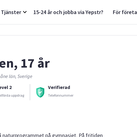
Tjänster
15-24 år och jobba via Yepstr?
För föret
len, 17 år
åne län, Sverige
evel 2
Verifierad
utförda uppdrag
Telefonnummer
 på naturprogrammet på gymnasiet. På fritiden