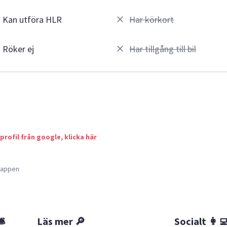
Kan utföra HLR
Har körkort
Röker ej
Har tillgång till bil
 profil från google, klicka här
a appen
🛎
Läs mer 🔎
Socialt 👩‍