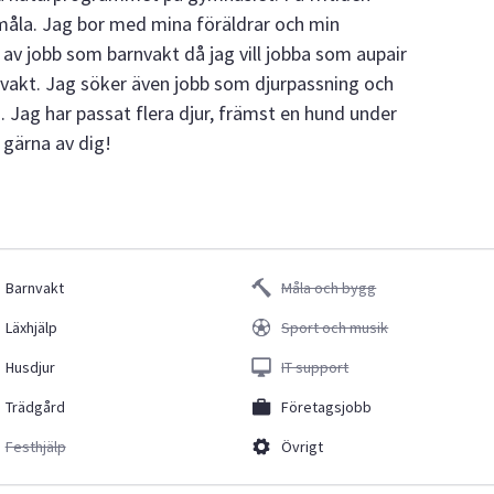
h måla. Jag bor med mina föräldrar och min
ad av jobb som barnvakt då jag vill jobba som aupair
nvakt. Jag söker även jobb som djurpassning och
. Jag har passat flera djur, främst en hund under
r gärna av dig!
Barnvakt
Måla och bygg
Läxhjälp
Sport och musik
Husdjur
IT support
Trädgård
Företagsjobb
Festhjälp
Övrigt