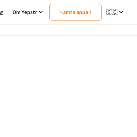
ag
Om Yepstr
Hämta appen
🇸🇪