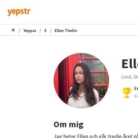
/
/
/
Yeppar
E
Ellen Thelin
El
Lund, Sk
L
0 
Om mig
Jag heter Ellen och går tredje året