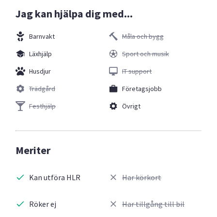
Jag kan hjälpa dig med...
Barnvakt
Måla och bygg
Läxhjälp
Sport och musik
Husdjur
IT support
Trädgård
Företagsjobb
Festhjälp
Övrigt
Meriter
Kan utföra HLR
Har körkort
Röker ej
Har tillgång till bil