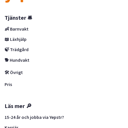
Tjänster 🛎
👶 Barnvakt
📖 Läxhjälp
🍃 Trädgård
🐕 Hundvakt
🛠 Övrigt
Pris
Läs mer 🔎
15-24 år och jobba via Yepstr?
Karriär