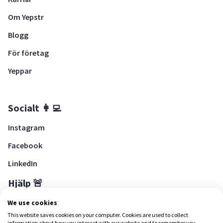
Om Yepstr
Blogg
För företag
Yeppar
Socialt 👩‍💻
Instagram
Facebook
LinkedIn
Hjälp 🚨
Hjälpcenter
We use cookies
This website saves cookies on your computer. Cookies are used to collect
information about how you interact with our website and to remember you.