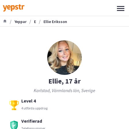
/
/
/
Yeppar
E
Ellie Eriksson
Ellie, 17 år
Karlstad, Värmlands län, Sverige
Level 4
4 utförda uppdrag
Verifierad
Telefonnummer