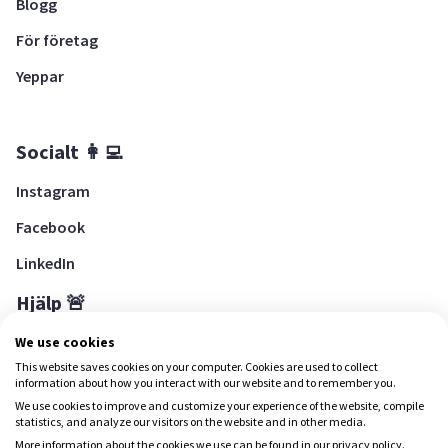
Blogg
För företag
Yeppar
Socialt 👩‍💻
Instagram
Facebook
LinkedIn
Hjälp 🚨
Hjälpcenter
We use cookies
This website saves cookies on your computer. Cookies are used to collect
information about how you interact with our website and to remember you.
We use cookies to improve and customize your experience of the website, compile
Ladda ned Yepstr
statistics, and analyze our visitors on the website and in other media.
More information about the cookies we use can be found in our privacy policy.