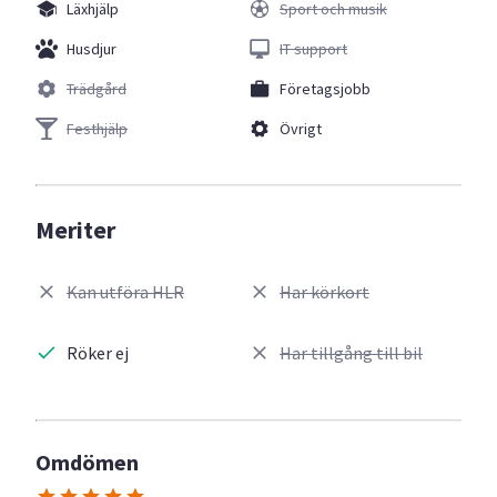
Läxhjälp
Sport och musik
Husdjur
IT support
Trädgård
Företagsjobb
Festhjälp
Övrigt
Meriter
Kan utföra HLR
Har körkort
Röker ej
Har tillgång till bil
Omdömen