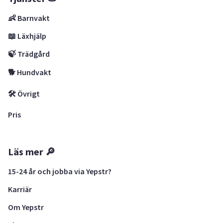
👶 Barnvakt
📖 Läxhjälp
🍃 Trädgård
🐕 Hundvakt
🛠 Övrigt
Pris
Läs mer 🔎
15-24 år och jobba via Yepstr?
Karriär
Om Yepstr