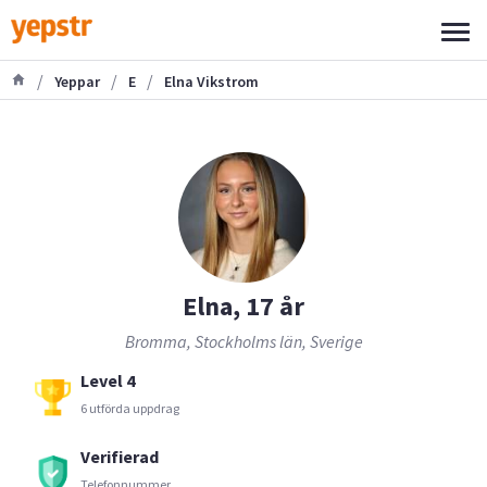
/
/
/
Yeppar
E
Elna Vikstrom
Elna, 17 år
Bromma, Stockholms län, Sverige
Level 4
6 utförda uppdrag
Verifierad
Telefonnummer