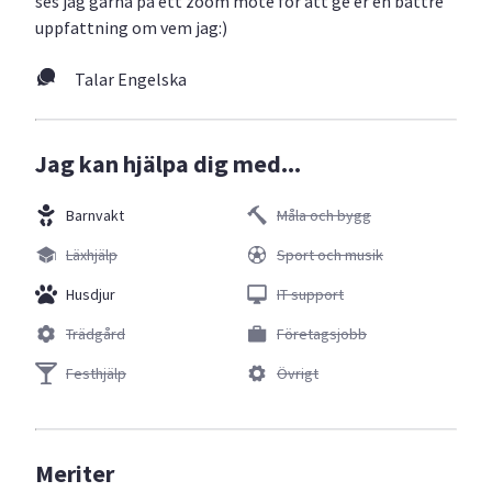
ses jag gärna på ett zoom möte för att ge er en bättre
uppfattning om vem jag:)
Talar Engelska
Jag kan hjälpa dig med...
Barnvakt
Måla och bygg
Läxhjälp
Sport och musik
Husdjur
IT support
Trädgård
Företagsjobb
Festhjälp
Övrigt
Meriter