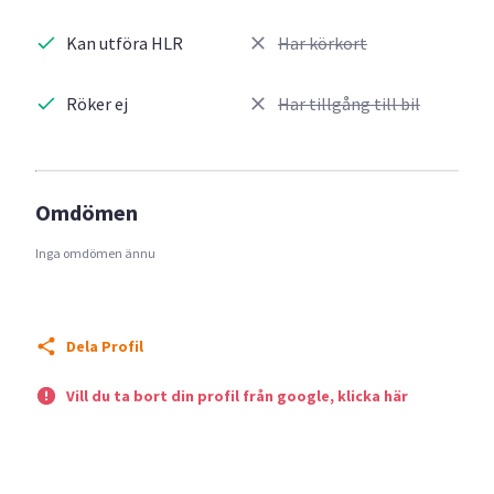
Kan utföra HLR
Har körkort
Röker ej
Har tillgång till bil
Omdömen
Inga omdömen ännu
Dela Profil
Vill du ta bort din profil från google, klicka här