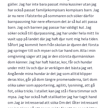
gäller. Jag har inte bara passat mina kussiner utan jag
har också passat familjekompisars kompisars barn. Jag
är nu nere i Falsterbo på sommaren och söker därför
barnpassning här nere eftersom det är så kul att passa
barn. Jag och barnen jag passar har väldigt kul. Jag
söker också till djurpassning, jag har under hela mitt liv
vuxit upp på landet där jag haft djur runt mig hela tiden.
Såfort jag kommit hem från skolan är djuren det första
jag springer till och myser och tar hand om. Alla i min
omgivning säger att jag är den största djurmäniskan
dom känner. Jag har haft hästar, kor, får och hundar
under mitt liv och djur är verkligen det bästa jag vet.
Angående mina hundar är det jag som alltid klipper
deras klor, går på dom längre promenaderna, lärt dom
olika saker som apportering, agiliti, lysnining, att gå
fot, olika tricks. I stallet kan jag stå i flera timmar och
mysa. Jag har också haft stallkatter jag har tagit hand
om Jag är intresserad att söka Om det låter intressant