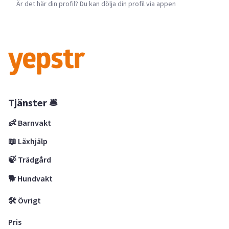
Är det här din profil? Du kan dölja din profil via appen
Tjänster 🛎
👶 Barnvakt
📖 Läxhjälp
🍃 Trädgård
🐕 Hundvakt
🛠 Övrigt
Pris