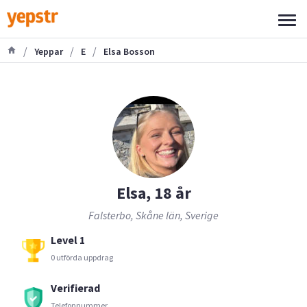
/
/
/
Yeppar
E
Elsa Bosson
Elsa, 18 år
Falsterbo, Skåne län, Sverige
Level 1
0 utförda uppdrag
Verifierad
Telefonnummer