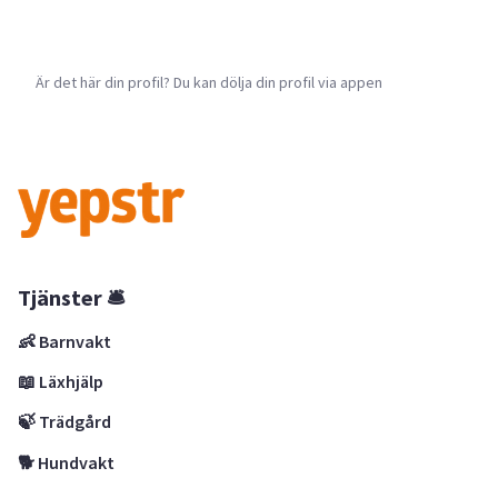
Är det här din profil? Du kan dölja din profil via appen
Tjänster 🛎
👶 Barnvakt
📖 Läxhjälp
🍃 Trädgård
🐕 Hundvakt