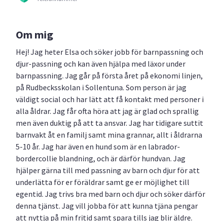
Om mig
Hej! Jag heter Elsa och söker jobb för barnpassning och
djur-passning och kan även hjälpa med läxor under
barnpassning. Jag går på första året på ekonomi linjen,
på Rudbecksskolan i Sollentuna. Som person är jag
väldigt social och har lätt att få kontakt med personer i
alla åldrar. Jag får ofta höra att jag är glad och sprallig
men även duktig på att ta ansvar. Jag har tidigare suttit
barnvakt åt en familj samt mina grannar, allt i åldrarna
5-10 år. Jag har även en hund som är en labrador-
bordercollie blandning, och är därför hundvan. Jag
hjälper gärna till med passning av barn och djur för att
underlätta för er föräldrar samt ge er möjlighet till
egentid. Jag trivs bra med barn och djur och söker därför
denna tjänst. Jag vill jobba för att kunna tjäna pengar
att nyttja på min fritid samt spara tills jag blir äldre.