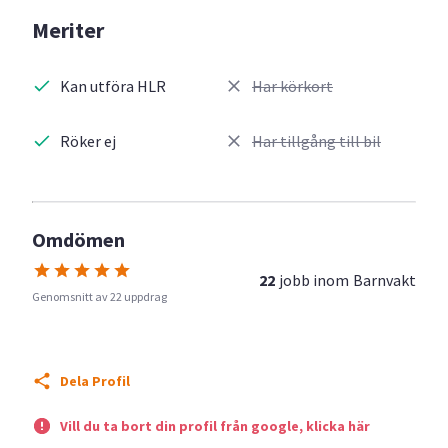
Meriter
Kan utföra HLR
Har körkort
Röker ej
Har tillgång till bil
Omdömen
22
jobb inom
Barnvakt
Genomsnitt av 22 uppdrag
Dela Profil
Vill du ta bort din profil från google, klicka här