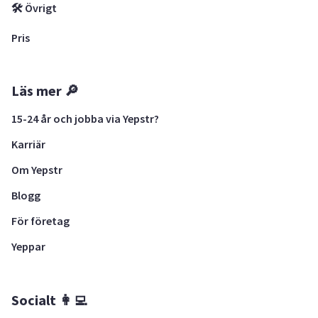
🛠 Övrigt
Pris
Läs mer 🔎
15-24 år och jobba via Yepstr?
Karriär
Om Yepstr
Blogg
För företag
Yeppar
Socialt 👩‍💻