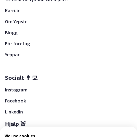
Karriär
Om Yepstr
Blogg
För företag
Yeppar
Socialt 👩‍💻
Instagram
Facebook
LinkedIn
Hjälp 🚨
Hjälpcenter
We use cookies