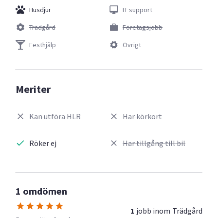
Husdjur
IT support
Trädgård
Företagsjobb
Festhjälp
Övrigt
Meriter
Kan utföra HLR
Har körkort
Röker ej
Har tillgång till bil
1 omdömen
1
jobb inom
Trädgård