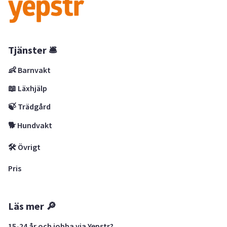
Tjänster 🛎
👶 Barnvakt
📖 Läxhjälp
🍃 Trädgård
🐕 Hundvakt
🛠 Övrigt
Pris
Läs mer 🔎
15-24 år och jobba via Yepstr?