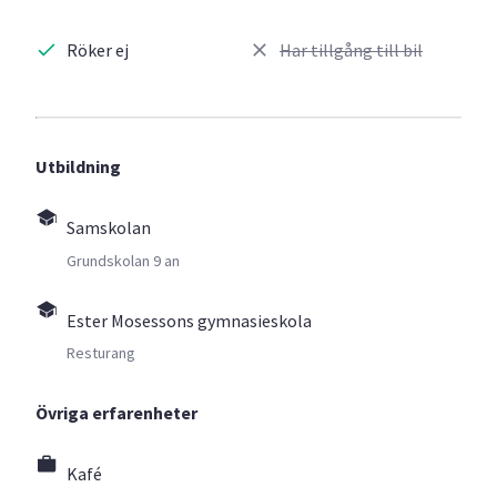
Röker ej
Har tillgång till bil
Utbildning
Samskolan
Grundskolan 9 an
Ester Mosessons gymnasieskola
Resturang
Övriga erfarenheter
Kafé