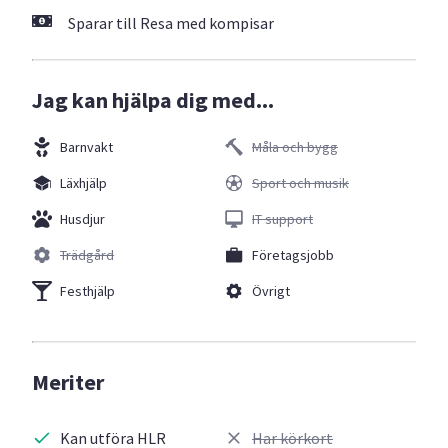
Sparar till Resa med kompisar
Jag kan hjälpa dig med...
Barnvakt
Måla och bygg
Läxhjälp
Sport och musik
Husdjur
IT support
Trädgård
Företagsjobb
Festhjälp
Övrigt
Meriter
Kan utföra HLR
Har körkort