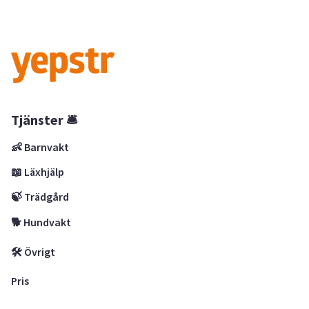
Tjänster 🛎
👶 Barnvakt
📖 Läxhjälp
🍃 Trädgård
🐕 Hundvakt
🛠 Övrigt
Pris