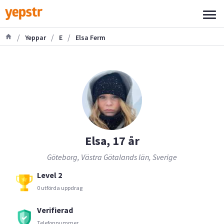
/
/
/
Yeppar
E
Elsa Ferm
Elsa, 17 år
Göteborg, Västra Götalands län, Sverige
Level 2
0 utförda uppdrag
Verifierad
Telefonnummer