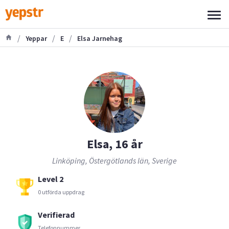
/
/
/
Yeppar
E
Elsa Jarnehag
Elsa, 16 år
Linköping, Östergötlands län, Sverige
Level 2
0 utförda uppdrag
Verifierad
Telefonnummer