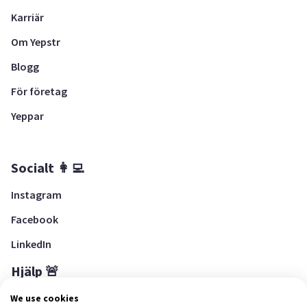
Karriär
Om Yepstr
Blogg
För företag
Yeppar
Socialt 👩‍💻
Instagram
Facebook
LinkedIn
Hjälp 🚨
Hjälpcenter
We use cookies