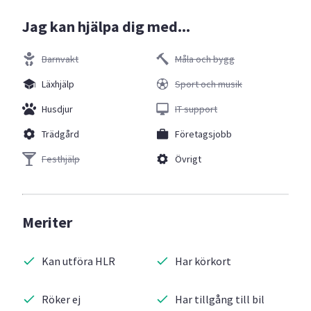
Jag kan hjälpa dig med...
Barnvakt
Måla och bygg
Läxhjälp
Sport och musik
Husdjur
IT support
Trädgård
Företagsjobb
Festhjälp
Övrigt
Meriter
Kan utföra HLR
Har körkort
Röker ej
Har tillgång till bil