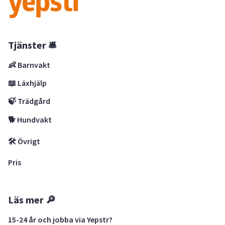
Tjänster 🛎
👶 Barnvakt
📖 Läxhjälp
🍃 Trädgård
🐕 Hundvakt
🛠 Övrigt
Pris
Läs mer 🔎
15-24 år och jobba via Yepstr?