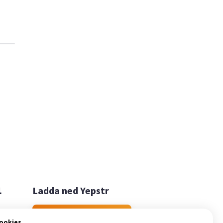

Ladda ned Yepstr
Ladda ned Yepstr
cookies