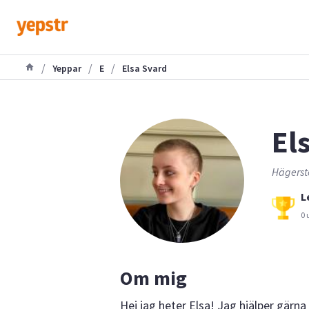
/
/
/
Yeppar
E
Elsa Svard
Els
Hägerst
L
0 
Om mig
Hej jag heter Elsa! Jag hjälper gärn