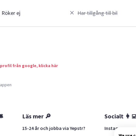
Röker ej
Har tillgång till bil
 profil från google, klicka här
a appen
🛎
Läs mer 🔎
Socialt 👩‍
15-24 år och jobba via Yepstr?
Instagram
We use 