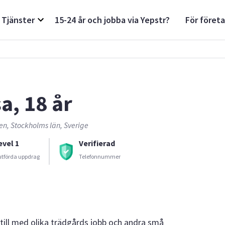
Tjänster
15-24 år och jobba via Yepstr?
För föret
a, 18 år
en, Stockholms län, Sverige
evel 1
Verifierad
utförda uppdrag
Telefonnummer
a till med olika trädgårds jobb och andra små