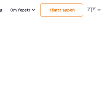
ag
Om Yepstr
Hämta appen
🇸🇪