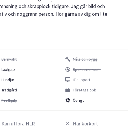
rensning och skräpplock tidigare. Jag går bild och
ativ och noggrann person. Hör gärna av dig om lite
Barnvakt
Måla och bygg
Läxhjälp
Sport och musik
Husdjur
IT support
Trädgård
Företagsjobb
Festhjälp
Övrigt
Kan utföra HLR
Har körkort