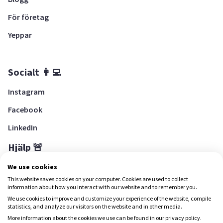
För företag
Yeppar
Socialt 👩‍💻
Instagram
Facebook
LinkedIn
Hjälp 🚨
Hjälpcenter
We use cookies
This website saves cookies on your computer. Cookies are used to collect
information about how you interact with our website and to remember you.
We use cookies to improve and customize your experience of the website, compile
Ladda ned Yepstr
statistics, and analyze our visitors on the website and in other media.
More information about the cookies we use can be found in our privacy policy.