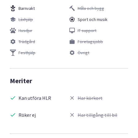
Barnvakt
Måla och bygg
Läxhjälp
Sport och musik
Husdjur
IT support
Trädgård
Företagsjobb
Festhjälp
Övrigt
Meriter
Kan utföra HLR
Har körkort
Röker ej
Har tillgång till bil