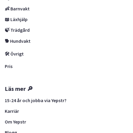
👶 Barnvakt
📖 Läxhjälp
🍃 Trädgård
🐕 Hundvakt
🛠 Övrigt
Pris
Läs mer 🔎
15-24 år och jobba via Yepstr?
Karriär
Om Yepstr
Blogg