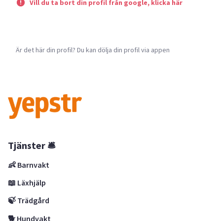
Vill du ta bort din profil från google, klicka här
Är det här din profil? Du kan dölja din profil via appen
Tjänster 🛎
👶 Barnvakt
📖 Läxhjälp
🍃 Trädgård
🐕 Hundvakt