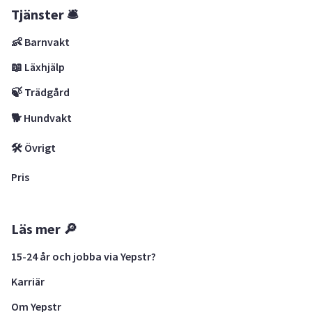
Tjänster 🛎
👶 Barnvakt
📖 Läxhjälp
🍃 Trädgård
🐕 Hundvakt
🛠 Övrigt
Pris
Läs mer 🔎
15-24 år och jobba via Yepstr?
Karriär
Om Yepstr