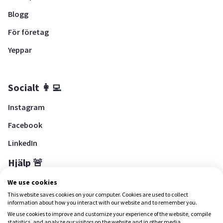
Blogg
För företag
Yeppar
Socialt 👩‍💻
Instagram
Facebook
LinkedIn
Hjälp 🚨
Hjälpcenter
We use cookies
This website saves cookies on your computer. Cookies are used to collect
information about how you interact with our website and to remember you.
We use cookies to improve and customize your experience of the website, compile
Ladda ned Yepstr
statistics, and analyze our visitors on the website and in other media.