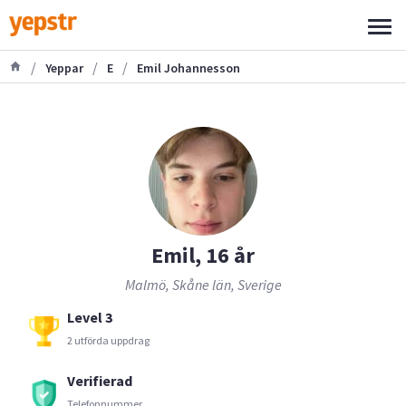
/
/
/
Yeppar
E
Emil Johannesson
Emil, 16 år
Malmö, Skåne län, Sverige
Level 3
2 utförda uppdrag
Verifierad
Telefonnummer