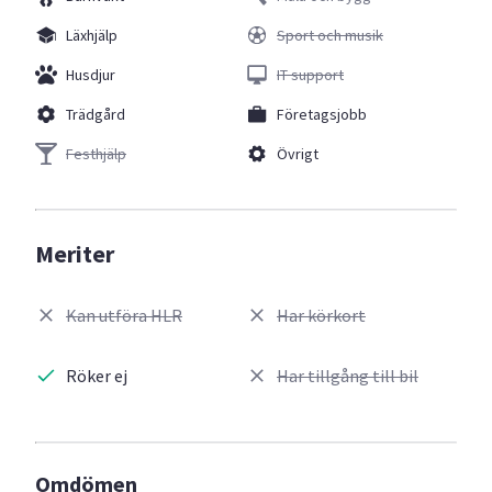
Läxhjälp
Sport och musik
Husdjur
IT support
Trädgård
Företagsjobb
Festhjälp
Övrigt
Meriter
Kan utföra HLR
Har körkort
Röker ej
Har tillgång till bil
Omdömen