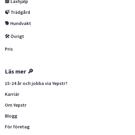
📖 Läxhjälp
🍃 Trädgård
🐕 Hundvakt
🛠 Övrigt
Pris
Läs mer 🔎
15-24 år och jobba via Yepstr?
Karriär
Om Yepstr
Blogg
För företag