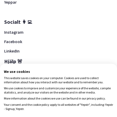
Yeppar
Socialt 👩‍💻
Instagram
Facebook
LinkedIn
Hjälp 🚨
Hjälpcenter
We use cookies
This website saves cookies on your computer. Cookies are used to collect
information about how you interact with our website and to remember you.
We use cookies to improve and customize your experience of the website, compile
Ladda ned Yepstr
statistics, and analyze our visitors on the website and in other media.
More information about the cookies we use can be found in our privacy policy.
Ladda ned Yepstr
Your consent and the cookie policy apply to all websites of "Yepstr", including: Yepstr
- Signup, Yepstr.
Yepstr använder cookies (kakor) för att ge dig en bättre