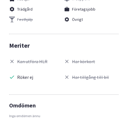
Trädgård
Företagsjobb
Festhjälp
Övrigt
Meriter
Kan utföra HLR
Har körkort
Röker ej
Har tillgång till bil
Omdömen
Inga omdömen ännu