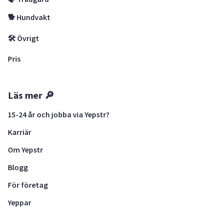
🐕 Hundvakt
🛠 Övrigt
Pris
Läs mer 🔎
15-24 år och jobba via Yepstr?
Karriär
Om Yepstr
Blogg
För företag
Yeppar