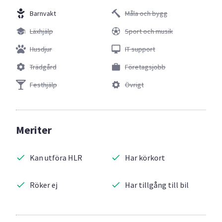
Barnvakt
Måla och bygg
Läxhjälp
Sport och musik
Husdjur
IT support
Trädgård
Företagsjobb
Festhjälp
Övrigt
Meriter
Kan utföra HLR
Har körkort
Röker ej
Har tillgång till bil