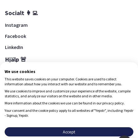
Socialt 👩‍💻
Instagram
Facebook
LinkedIn
Hjälp 🚨
Hjälpcenter
We use cookies
This website saves cookies on your computer. Cookies are used to collect
information about how you interact with our website and to remember you.
We use cookies to improve and customize your experience of the website, compile
Ladda ned Yepstr
statistics, and analyze our visitors on the website and in other media.
More information about the cookies we use can be found in our privacy policy.
Ladda ned Yepstr
Your consent and the cookie policy apply to all websites of "Yepstr", including: Yepstr
- Signup, Yepstr.
Yepstr använder cookies (kakor) för att ge dig en bättre
upplevelse.
Accept