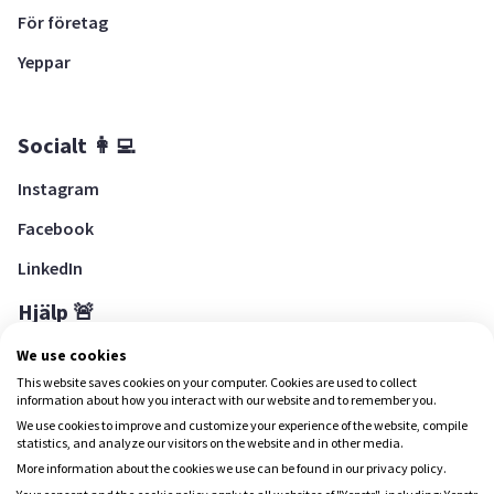
För företag
Yeppar
Socialt 👩‍💻
Instagram
Facebook
LinkedIn
Hjälp 🚨
Hjälpcenter
We use cookies
This website saves cookies on your computer. Cookies are used to collect
information about how you interact with our website and to remember you.
We use cookies to improve and customize your experience of the website, compile
Ladda ned Yepstr
statistics, and analyze our visitors on the website and in other media.
More information about the cookies we use can be found in our privacy policy.