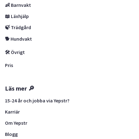
👶 Barnvakt
📖 Läxhjälp
🍃 Trädgård
🐕 Hundvakt
🛠 Övrigt
Pris
Läs mer 🔎
15-24 år och jobba via Yepstr?
Karriär
Om Yepstr
Blogg