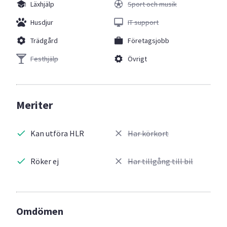
Läxhjälp
Sport och musik
Husdjur
IT support
Trädgård
Företagsjobb
Festhjälp
Övrigt
Meriter
Kan utföra HLR
Har körkort
Röker ej
Har tillgång till bil
Omdömen