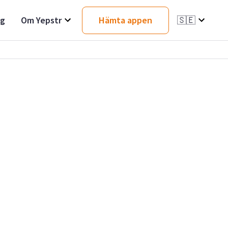
ag
Om Yepstr
Hämta appen
🇸🇪