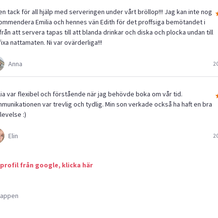
n tack för all hjälp med serveringen under vårt bröllop!!! Jag kan inte nog
ommendera Emilia och hennes vän Edith för det proffsiga bemötandet i
 från att servera tapas till att blanda drinkar och diska och plocka undan till
fixa nattamaten. Ni var ovärderliga!!!
Anna
2
lia var flexibel och förstående när jag behövde boka om vår tid.
munikationen var trevlig och tydlig. Min son verkade också ha haft en bra
levelse :)
Elin
2
 profil från google, klicka här
a appen