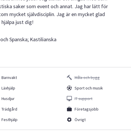
ktiska saker som event och annat. Jag har lätt för
tom mycket självdisciplin. Jag är en mycket glad
hjälpa just dig!
 och Spanska; Kastilianska
Barnvakt
Måla och bygg
Läxhjälp
Sport och musik
Husdjur
IT support
Trädgård
Företagsjobb
Festhjälp
Övrigt