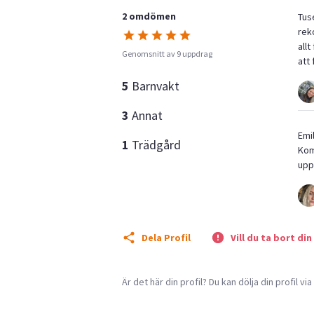
2 omdömen
Tuse
rek
allt
Genomsnitt av 9 uppdrag
att 
5
Barnvakt
3
Annat
Emi
1
Trädgård
Kom
upp
Dela Profil
Vill du ta bort din
Är det här din profil? Du kan dölja din profil vi