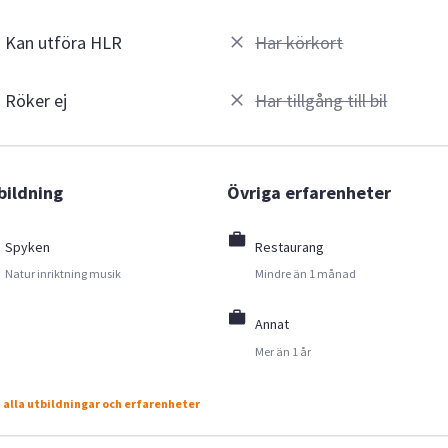
Kan utföra HLR
Har körkort
Röker ej
Har tillgång till bil
bildning
Övriga erfarenheter
Spyken
Restaurang
Natur inriktning musik
Mindre än 1 månad
Annat
Mer än 1 år
 alla utbildningar och erfarenheter