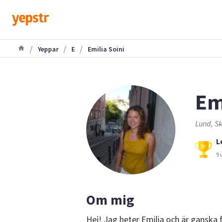
/
/
/
Yeppar
E
Emilia Soini
Em
Lund, Sk
L
9 
Om mig
Hej! Jag heter Emilia och är ganska