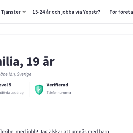
Tjänster
15-24 år och jobba via Yepstr?
För föret
ilia, 19 år
åne län, Sverige
evel 5
Verifierad
utförda uppdrag
Telefonnummer
 flexibel med jobb! Jag älskar att umgås med barn