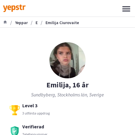
/
/
/
Yeppar
E
Emilija Ciurovaite
Emilija, 16 år
Sundbyberg, Stockholms län, Sverige
Level 3
3 utförda uppdrag
Verifierad
Telefonnummer