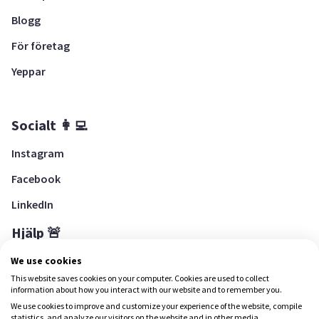
Blogg
För företag
Yeppar
Socialt 👩‍💻
Instagram
Facebook
LinkedIn
Hjälp 🚨
Hjälpcenter
We use cookies
This website saves cookies on your computer. Cookies are used to collect
information about how you interact with our website and to remember you.
We use cookies to improve and customize your experience of the website, compile
Ladda ned Yepstr
statistics, and analyze our visitors on the website and in other media.