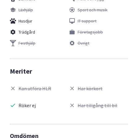
Läxhjälp
Sport och musik
Husdjur
IT support
Trädgård
Företagsjobb
Festhjälp
Övrigt
Meriter
Kan utföra HLR
Har körkort
Röker ej
Har tillgång till bil
Omdömen