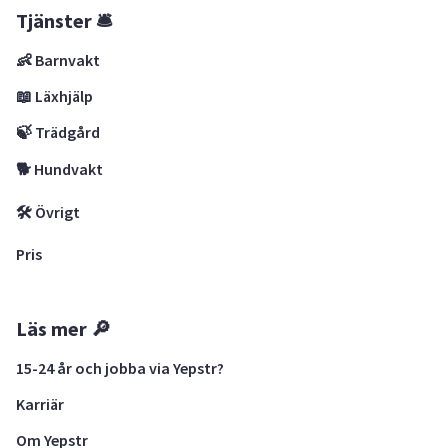
Tjänster 🛎
👶 Barnvakt
📖 Läxhjälp
🍃 Trädgård
🐕 Hundvakt
🛠 Övrigt
Pris
Läs mer 🔎
15-24 år och jobba via Yepstr?
Karriär
Om Yepstr