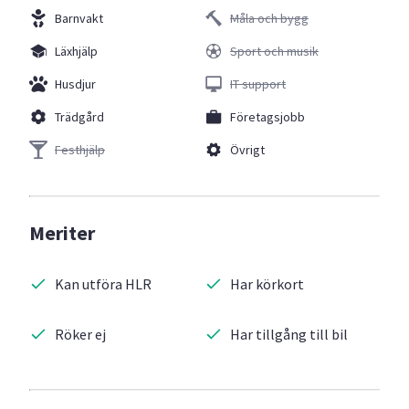
Barnvakt
Måla och bygg
Läxhjälp
Sport och musik
Husdjur
IT support
Trädgård
Företagsjobb
Festhjälp
Övrigt
Meriter
Kan utföra HLR
Har körkort
Röker ej
Har tillgång till bil