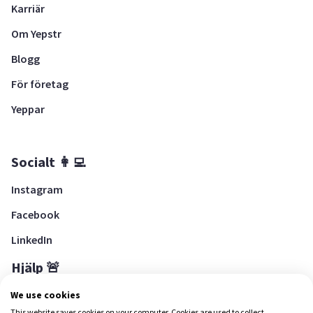
Karriär
Om Yepstr
Blogg
För företag
Yeppar
Socialt 👩‍💻
Instagram
Facebook
LinkedIn
Hjälp 🚨
Hjälpcenter
We use cookies
This website saves cookies on your computer. Cookies are used to collect