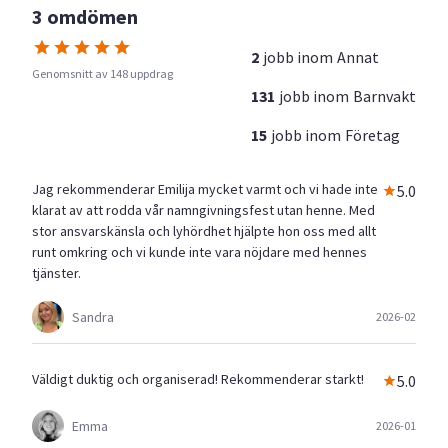
3 omdömen
2
jobb inom
Annat
Genomsnitt av 148 uppdrag
131
jobb inom
Barnvakt
15
jobb inom
Företag
Jag rekommenderar Emilija mycket varmt och vi hade inte
5.0
klarat av att rodda vår namngivningsfest utan henne. Med
stor ansvarskänsla och lyhördhet hjälpte hon oss med allt
runt omkring och vi kunde inte vara nöjdare med hennes
tjänster.
Sandra
2026-02
Väldigt duktig och organiserad! Rekommenderar starkt!
5.0
Emma
2026-01