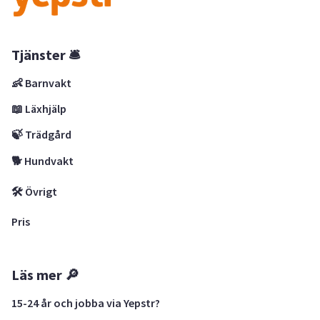
Tjänster 🛎
👶 Barnvakt
📖 Läxhjälp
🍃 Trädgård
🐕 Hundvakt
🛠 Övrigt
Pris
Läs mer 🔎
15-24 år och jobba via Yepstr?