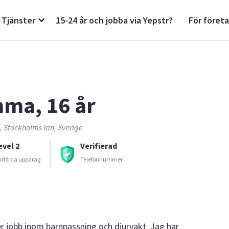
Tjänster
15-24 år och jobba via Yepstr?
För föret
ma, 16 år
 Stockholms län, Sverige
evel 2
Verifierad
utförda uppdrag
Telefonnummer
 jobb inom barnpassning och djurvakt. Jag har