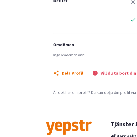
Meriter
Omdömen
Inga omdömen ännu
Dela Profil
Vill du ta bort din
Är det här din profil? Du kan dölja din profil vi
Tjänster 
👶 Barnvakt