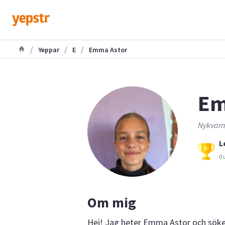
/
/
/
Yeppar
E
Emma Astor
Em
Nykvarn,
L
0 
Om mig
Hej! Jag heter Emma Astor och söker