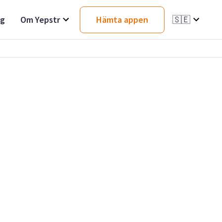
ag
Om Yepstr
Hämta appen
🇸🇪