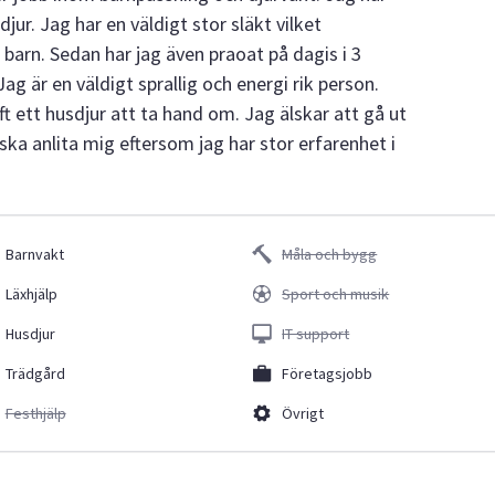
jur. Jag har en väldigt stor släkt vilket
 barn. Sedan har jag även praoat på dagis i 3
ag är en väldigt sprallig och energi rik person.
aft ett husdjur att ta hand om. Jag älskar att gå ut
 anlita mig eftersom jag har stor erfarenhet i
Barnvakt
Måla och bygg
Läxhjälp
Sport och musik
Husdjur
IT support
Trädgård
Företagsjobb
Festhjälp
Övrigt