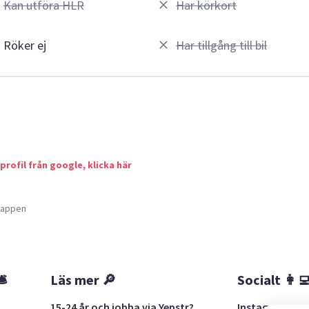
Kan utföra HLR
Har körkort
Röker ej
Har tillgång till bil
 profil från google, klicka här
a appen
🛎
Läs mer 🔎
Socialt 👩‍
15-24 år och jobba via Yepstr?
Instagram