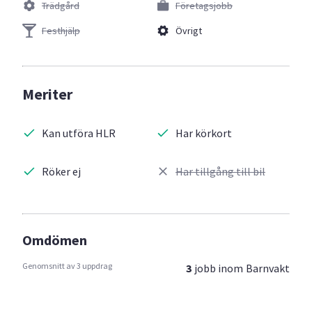
Trädgård
Företagsjobb
Festhjälp
Övrigt
Meriter
Kan utföra HLR
Har körkort
Röker ej
Har tillgång till bil
Omdömen
Genomsnitt av 3 uppdrag
3
jobb inom
Barnvakt