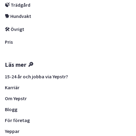
🍃 Trädgård
🐕 Hundvakt
🛠 Övrigt
Pris
Läs mer 🔎
15-24 år och jobba via Yepstr?
Karriär
Om Yepstr
Blogg
För företag
Yeppar