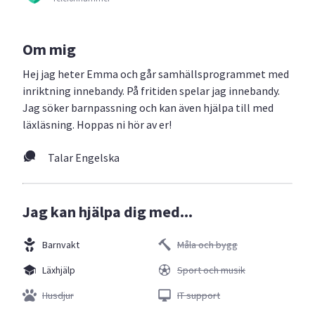
Om mig
Hej jag heter Emma och går samhällsprogrammet med
inriktning innebandy. På fritiden spelar jag innebandy.
Jag söker barnpassning och kan även hjälpa till med
läxläsning. Hoppas ni hör av er!
Talar Engelska
Jag kan hjälpa dig med...
Barnvakt
Måla och bygg
Läxhjälp
Sport och musik
Husdjur
IT support