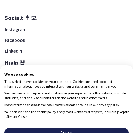
Socialt 👩‍💻
Instagram
Facebook
LinkedIn
Hjälp 🚨
Hjälpcenter
We use cookies
This website saves cookies on your computer. Cookies are used to collect
information about how you interact with our website and to remember you.
We use cookies to improve and customize your experience of the website, compile
Ladda ned Yepstr
statistics, and analyze our visitors on the website and in other media.
More information about the cookies we use can be found in our privacy policy.
Ladda ned Yepstr
Your consent and the cookie policy apply to all websites of "Yepstr", including: Yepstr
- Signup, Yepstr.
Yepstr använder cookies (kakor) för att ge dig en bättre
upplevelse.
Accept