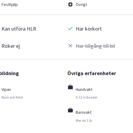
Festhjälp
Övrigt
Kan utföra HLR
Har körkort
Röker ej
Har tillgång till bil
bildning
Övriga erfarenheter
Vipan
Hundvakt
Barn och fritid
6-12 månader
Barnvakt
Mer än 1 år