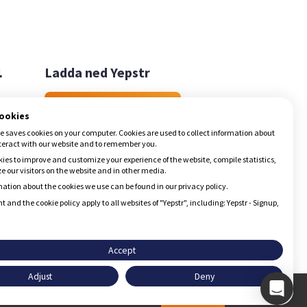

Ladda ned Yepstr
Ladda ned Yepstr
cookies
e saves cookies on your computer. Cookies are used to collect information about
teract with our website and to remember you.
ies to improve and customize your experience of the website, compile statistics,
 our visitors on the website and in other media.
ation about the cookies we use can be found in our privacy policy.
t and the cookie policy apply to all websites of "Yepstr", including: Yepstr - Signup,
Accept
Adjust
Deny
Godkänn