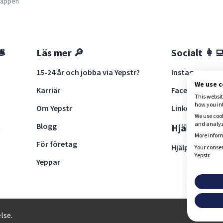
a appen
🛎
Läs mer 🔎
Socialt 👩‍
15-24 år och jobba via Yepstr?
Instagram
We use 
Karriär
Facebook
This websit
how you in
Om Yepstr
LinkedIn
We use cook
and analyze
Blogg
t
Hjälp 🚨
More inform
För företag
Hjälpcenter
Your consen
Yepstr.
Yeppar
28, 111 30 Stockholm
lse.