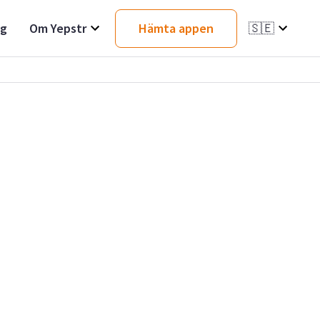
ag
Om Yepstr
Hämta appen
🇸🇪