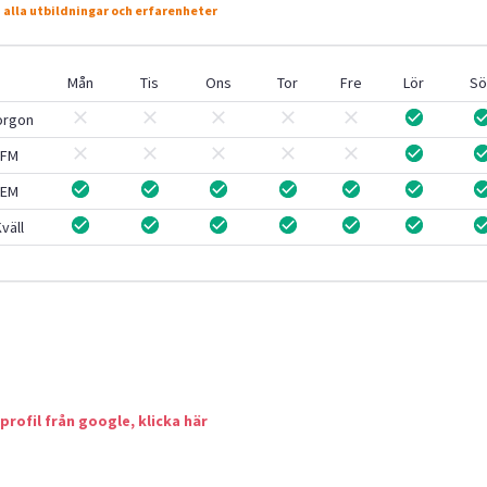
 alla utbildningar och erfarenheter
Mån
Tis
Ons
Tor
Fre
Lör
Sö
orgon
FM
EM
väll
 profil från google, klicka här