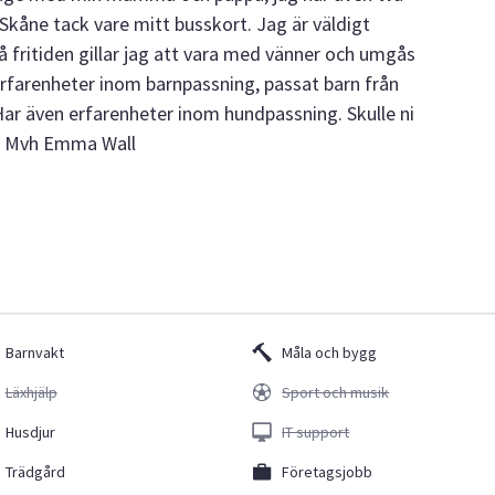
 Skåne tack vare mitt busskort. Jag är väldigt
På fritiden gillar jag att vara med vänner och umgås
rfarenheter inom barnpassning, passat barn från
 Har även erfarenheter inom hundpassning. Skulle ni
er! Mvh Emma Wall
Barnvakt
Måla och bygg
Läxhjälp
Sport och musik
Husdjur
IT support
Trädgård
Företagsjobb