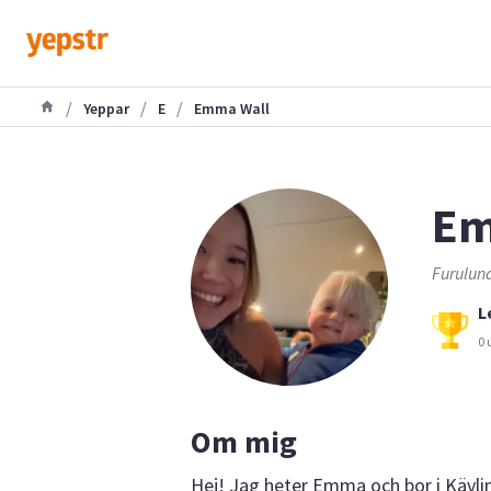
/
/
/
Yeppar
E
Emma Wall
Em
Furulund
L
0 
Om mig
Hej! Jag heter Emma och bor i Kävl