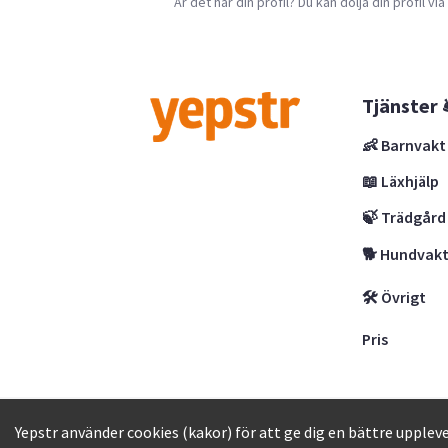
Är det här din profil? Du kan dölja din profil vi
Tjänster 
👶 Barnvakt
📖 Läxhjälp
🍃 Trädgård
🐕 Hundvak
🛠 Övrigt
Pris
Yepstr AB • Org. 556997-9817 • Skeppsbron 
Yepstr använder cookies (kakor) för att ge dig en bättre uppleve