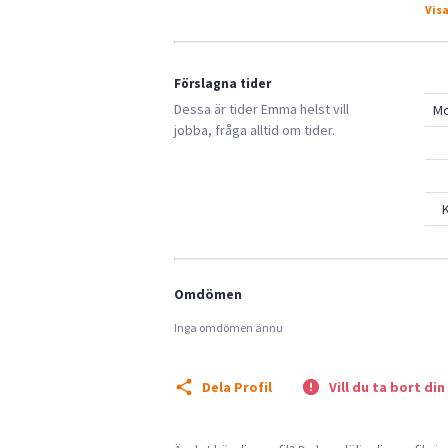
Visa
Förslagna tider
Dessa är tider
Emma
helst vill
M
jobba, fråga alltid om tider.
K
Omdömen
Inga omdömen ännu
Dela Profil
Vill du ta bort din