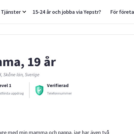
Tjänster
15-24 år och jobba via Yepstr?
För föret
ma, 19 år
, Skåne län, Sverige
evel 1
Verifierad
utförda uppdrag
Telefonnummer
inge med min mamma och pappa, jag har även två