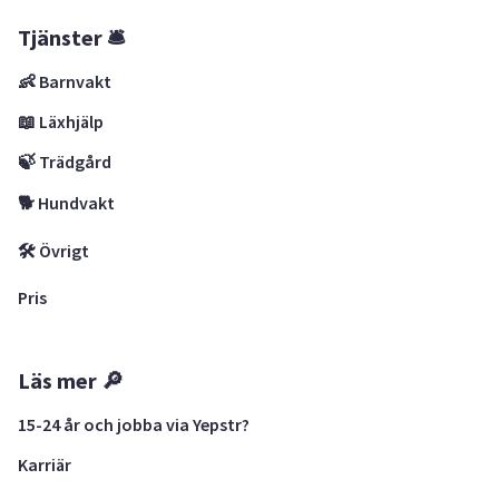
Tjänster 🛎
👶 Barnvakt
📖 Läxhjälp
🍃 Trädgård
🐕 Hundvakt
🛠 Övrigt
Pris
Läs mer 🔎
15-24 år och jobba via Yepstr?
Karriär