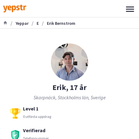
/
/
/
Yeppar
E
Erik Bernstrom
Erik, 17 år
Skarpnäck, Stockholms län, Sverige
Level 1
0 utförda uppdrag
Verifierad
Telefonnummer