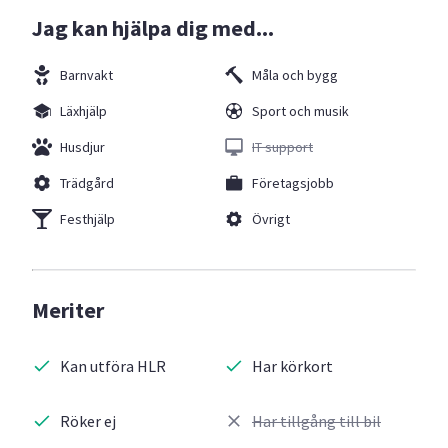
Jag kan hjälpa dig med...
Barnvakt
Måla och bygg
Läxhjälp
Sport och musik
Husdjur
IT support
Trädgård
Företagsjobb
Festhjälp
Övrigt
Meriter
Kan utföra HLR
Har körkort
Röker ej
Har tillgång till bil