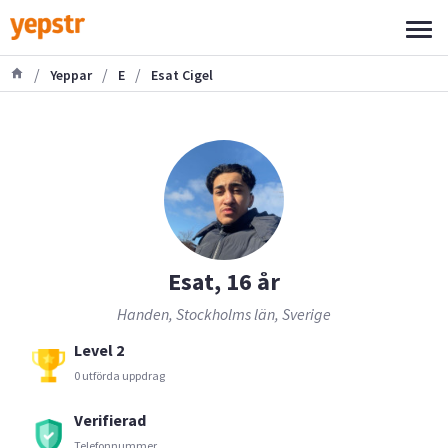
/
/
/
Yeppar
E
Esat Cigel
Esat, 16 år
Handen, Stockholms län, Sverige
Level 2
0 utförda uppdrag
Verifierad
Telefonnummer