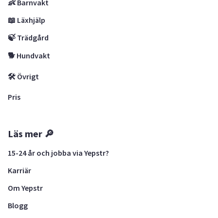
👶 Barnvakt
📖 Läxhjälp
🍃 Trädgård
🐕 Hundvakt
🛠 Övrigt
Pris
Läs mer 🔎
15-24 år och jobba via Yepstr?
Karriär
Om Yepstr
Blogg