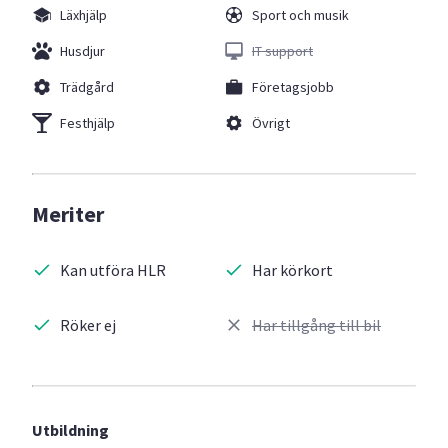
Läxhjälp
Sport och musik
Husdjur
IT support
Trädgård
Företagsjobb
Festhjälp
Övrigt
Meriter
Kan utföra HLR
Har körkort
Röker ej
Har tillgång till bil
Utbildning