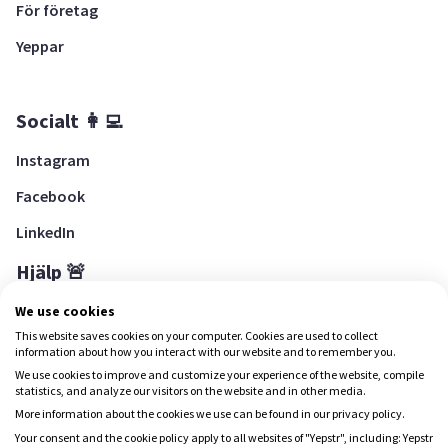
För företag
Yeppar
Socialt 👩‍💻
Instagram
Facebook
LinkedIn
Hjälp 🚨
Hjälpcenter
We use cookies
This website saves cookies on your computer. Cookies are used to collect
information about how you interact with our website and to remember you.
We use cookies to improve and customize your experience of the website, compile
Ladda ned Yepstr
statistics, and analyze our visitors on the website and in other media.
More information about the cookies we use can be found in our privacy policy.
Ladda ned Yepstr
Your consent and the cookie policy apply to all websites of "Yepstr", including: Yepstr