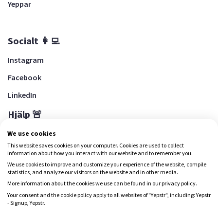
Yeppar
Socialt 👩‍💻
Instagram
Facebook
LinkedIn
Hjälp 🚨
Hjälpcenter
We use cookies
This website saves cookies on your computer. Cookies are used to collect
information about how you interact with our website and to remember you.
We use cookies to improve and customize your experience of the website, compile
Ladda ned Yepstr
statistics, and analyze our visitors on the website and in other media.
More information about the cookies we use can be found in our privacy policy.
Ladda ned Yepstr
Your consent and the cookie policy apply to all websites of "Yepstr", including: Yepstr
- Signup, Yepstr.
Yepstr använder cookies (kakor) för att ge dig en bättre