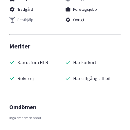
Trädgård
Företagsjobb
Festhjälp
Övrigt
Meriter
Kan utföra HLR
Har körkort
Röker ej
Har tillgång till bil
Omdömen
Inga omdömen ännu