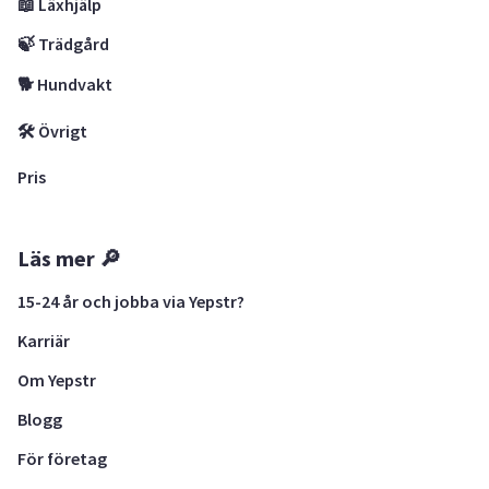
📖 Läxhjälp
🍃 Trädgård
🐕 Hundvakt
🛠 Övrigt
Pris
Läs mer 🔎
15-24 år och jobba via Yepstr?
Karriär
Om Yepstr
Blogg
För företag