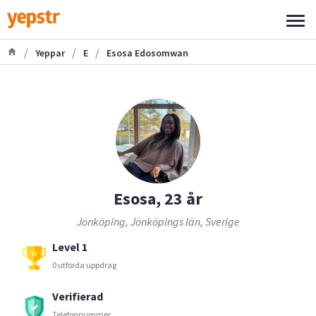
/
/
/
Yeppar
E
Esosa Edosomwan
Esosa, 23 år
Jönköping, Jönköpings län, Sverige
Level 1
0 utförda uppdrag
Verifierad
Telefonnummer