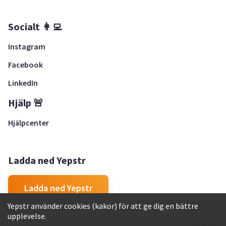
Socialt 👩‍💻
Instagram
Facebook
LinkedIn
Hjälp 🚨
Hjälpcenter
Ladda ned Yepstr
Ladda ned Yepstr
Yepstr använder cookies (kakor) för att ge dig en bättre
upplevelse.