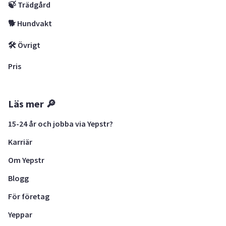
🍃 Trädgård
🐕 Hundvakt
🛠 Övrigt
Pris
Läs mer 🔎
15-24 år och jobba via Yepstr?
Karriär
Om Yepstr
Blogg
För företag
Yeppar