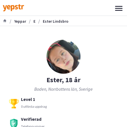
/
/
/
Yeppar
E
Ester Lindsbro
Ester, 18 år
Boden, Norrbottens län, Sverige
Level 1
0 utförda uppdrag
Verifierad
Telefonnummer