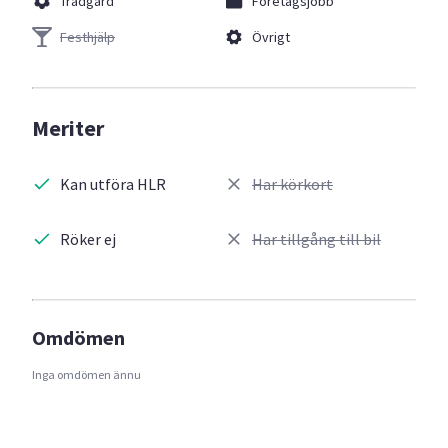
Trädgård
Företagsjobb
Festhjälp
Övrigt
Meriter
Kan utföra HLR
Har körkort
Röker ej
Har tillgång till bil
Omdömen
Inga omdömen ännu