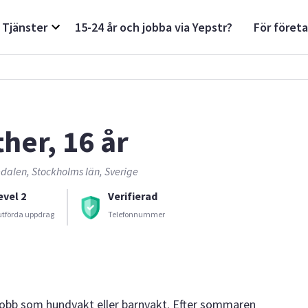
Tjänster
15-24 år och jobba via Yepstr?
För föret
ther, 16 år
dalen, Stockholms län, Sverige
evel 2
Verifierad
utförda uppdrag
Telefonnummer
 jobb som hundvakt eller barnvakt. Efter sommaren