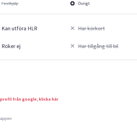
Festhjälp
Övrigt
Kan utföra HLR
Har körkort
Röker ej
Har tillgång till bil
 profil från google, klicka här
a appen