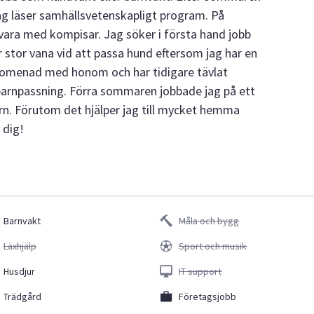
jag läser samhällsvetenskapligt program. På
ch vara med kompisar. Jag söker i första hand jobb
 stor vana vid att passa hund eftersom jag har en
promenad med honom och har tidigare tävlat
 barnpassning. Förra sommaren jobbade jag på ett
rn. Förutom det hjälper jag till mycket hemma
 dig!
Barnvakt
Måla och bygg
Läxhjälp
Sport och musik
Husdjur
IT support
Trädgård
Företagsjobb