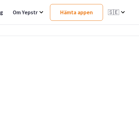
ag
Om Yepstr
Hämta appen
🇸🇪