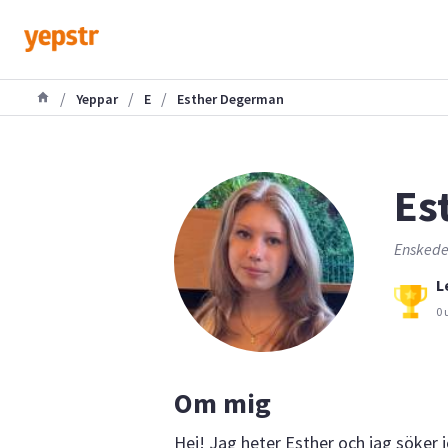
/
/
/
Yeppar
E
Esther Degerman
Es
Enskede
L
0 
Om mig
Hej! Jag heter Esther och jag söker