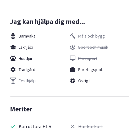
Jag kan hjälpa dig med...
Barnvakt
Måla och bygg
Läxhjälp
Sport och musik
Husdjur
IT support
Trädgård
Företagsjobb
Festhjälp
Övrigt
Meriter
Kan utföra HLR
Har körkort