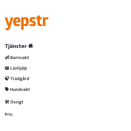
Tjänster 🛎
👶 Barnvakt
📖 Läxhjälp
🍃 Trädgård
🐕 Hundvakt
🛠 Övrigt
Pris