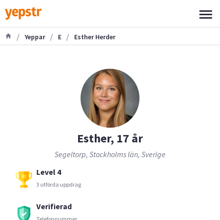
/
/
/
Yeppar
E
Esther Herder
Esther, 17 år
Segeltorp, Stockholms län, Sverige
Level 4
3 utförda uppdrag
Verifierad
Telefonnummer