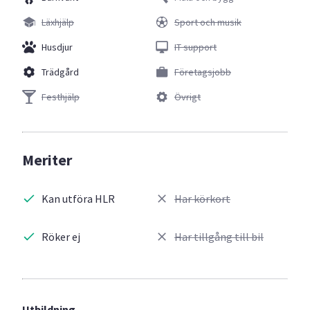
Läxhjälp
Sport och musik
Husdjur
IT support
Trädgård
Företagsjobb
Festhjälp
Övrigt
Meriter
Kan utföra HLR
Har körkort
Röker ej
Har tillgång till bil
Utbildning