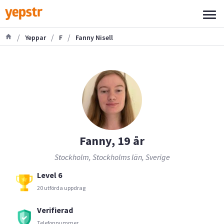
/
/
/
Yeppar
F
Fanny Nisell
Fanny, 19 år
Stockholm, Stockholms län, Sverige
Level 6
20 utförda uppdrag
Verifierad
Telefonnummer