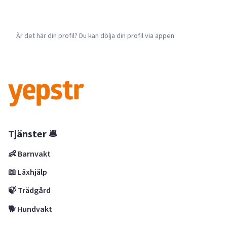
Är det här din profil? Du kan dölja din profil via appen
Tjänster 🛎
👶 Barnvakt
📖 Läxhjälp
🍃 Trädgård
🐕 Hundvakt