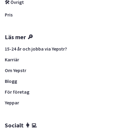
🛠 Övrigt
Pris
Läs mer 🔎
15-24 år och jobba via Yepstr?
Karriär
Om Yepstr
Blogg
För företag
Yeppar
Socialt 👩‍💻