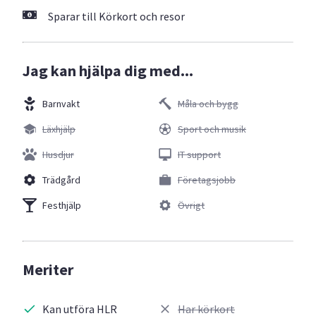
Sparar till Körkort och resor
Jag kan hjälpa dig med...
Barnvakt
Måla och bygg
Läxhjälp
Sport och musik
Husdjur
IT support
Trädgård
Företagsjobb
Festhjälp
Övrigt
Meriter
Kan utföra HLR
Har körkort