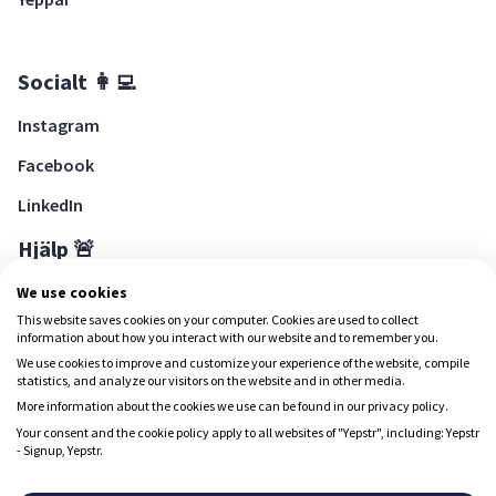
Socialt 👩‍💻
Instagram
Facebook
LinkedIn
Hjälp 🚨
Hjälpcenter
We use cookies
This website saves cookies on your computer. Cookies are used to collect
information about how you interact with our website and to remember you.
We use cookies to improve and customize your experience of the website, compile
Ladda ned Yepstr
statistics, and analyze our visitors on the website and in other media.
More information about the cookies we use can be found in our privacy policy.
Ladda ned Yepstr
Your consent and the cookie policy apply to all websites of "Yepstr", including: Yepstr
- Signup, Yepstr.
Yepstr använder cookies (kakor) för att ge dig en bättre