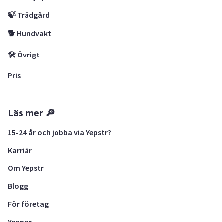
🍃 Trädgård
🐕 Hundvakt
🛠 Övrigt
Pris
Läs mer 🔎
15-24 år och jobba via Yepstr?
Karriär
Om Yepstr
Blogg
För företag
Yeppar