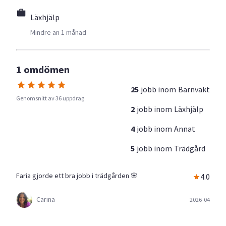
Läxhjälp
Mindre än 1 månad
1 omdömen
25
jobb inom
Barnvakt
Genomsnitt av 36 uppdrag
2
jobb inom
Läxhjälp
4
jobb inom
Annat
5
jobb inom
Trädgård
Faria gjorde ett bra jobb i trädgården 🌸
4.0
Carina
2026-04